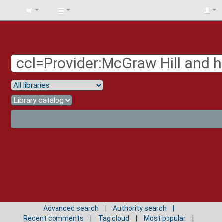
BIBLIOTECA
UNIV.
SURCOLOMBIANA
Advanced search
Authority search
Recent comments
Tag cloud
Most popular