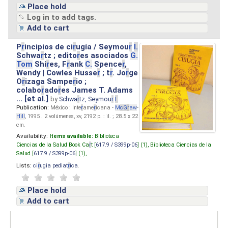
Place hold
Log in to add tags.
Add to cart
P
r
incipios de ci
r
ugía / Seymou
r
I.
Schwa
r
tz ; edito
r
es asociados
G.
Tom
Shi
r
es, F
r
ank
C.
Spence
r
,
Wendy | Cowles Husse
r
; t
r
. Jo
r
ge
O
r
izaga Sampe
r
io ;
colabo
r
ado
r
es James T. Adams
... [et al.]
by
Schwa
r
tz, Seymou
r
I.
Publication:
México : Inte
r
ame
r
icana -
M
cG
r
aw
-
Hill
, 1995 . 2 volúmenes, xv, 2192 p. : il. ; 28.5 x 22
cm.
Availability:
Items available:
Biblioteca
Ciencias de la Salud Book Ca
r
t [
617.9 / S399p-06
] (1),
Biblioteca Ciencias de la
Salud [
617.9 / S399p-06
] (1),
Lists:
ci
r
ugia pediat
r
ica
.
Place hold
Add to cart