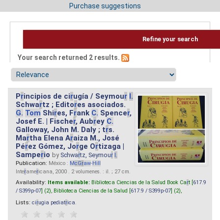
Purchase suggestions
Refine your search
Your search returned 2 results.
P
r
incipios de ci
r
ugía / Seymou
r
I.
Schwa
r
tz ; Edito
r
es asociados.
G.
Tom
Shi
r
es, F
r
ank
C.
Spence
r
,
Josef E. | Fische
r
, Aub
r
ey
C.
Galloway, John M. Daly ; t
r
s.
Ma
r
tha Elena A
r
aiza M., José
Pé
r
ez Gómez, Jo
r
ge O
r
tizaga |
Sampe
r
io
by
Schwa
r
tz, Seymou
r
I.
Publication:
México :
M
cG
r
aw
-
Hill
Inte
r
ame
r
icana, 2000 . 2 volumenes. : il. ; 27 cm.
Availability:
Items available:
Biblioteca Ciencias de la Salud Book Ca
r
t [
617.9
/ S399p-07
] (2),
Biblioteca Ciencias de la Salud [
617.9 / S399p-07
] (2),
Lists:
ci
r
ugia pediat
r
ica
.