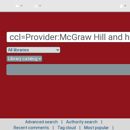
BIBLIOTECA
UNIV.
SURCOLOMBIANA
Advanced search
Authority search
Recent comments
Tag cloud
Most popular