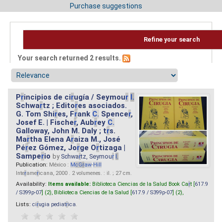
Purchase suggestions
Refine your search
Your search returned 2 results.
P
r
incipios de ci
r
ugía / Seymou
r
I.
Schwa
r
tz ; Edito
r
es asociados.
G. Tom Shi
r
es, F
r
ank
C.
Spence
r
,
Josef E. | Fische
r
, Aub
r
ey
C.
Galloway, John M. Daly ; t
r
s.
Ma
r
tha Elena A
r
aiza M., José
Pé
r
ez Gómez, Jo
r
ge O
r
tizaga |
Sampe
r
io
by
Schwa
r
tz, Seymou
r
I.
Publication:
México :
M
cG
r
aw
-
Hill
Inte
r
ame
r
icana, 2000 . 2 volumenes. : il. ; 27 cm.
Availability:
Items available:
Biblioteca Ciencias de la Salud Book Ca
r
t [
617.9
/ S399p-07
] (2),
Biblioteca Ciencias de la Salud [
617.9 / S399p-07
] (2),
Lists:
ci
r
ugia pediat
r
ica
.