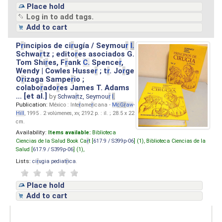
Place hold
Log in to add tags.
Add to cart
P
r
incipios de ci
r
ugía / Seymou
r
I.
Schwa
r
tz ; edito
r
es asociados G.
Tom Shi
r
es, F
r
ank
C.
Spence
r
,
Wendy | Cowles Husse
r
; t
r
. Jo
r
ge
O
r
izaga Sampe
r
io ;
colabo
r
ado
r
es James T. Adams
... [et al.]
by
Schwa
r
tz, Seymou
r
I.
Publication:
México : Inte
r
ame
r
icana -
M
cG
r
aw
-
Hill
, 1995 . 2 volúmenes, xv, 2192 p. : il. ; 28.5 x 22
cm.
Availability:
Items available:
Biblioteca
Ciencias de la Salud Book Ca
r
t [
617.9 / S399p-06
] (1),
Biblioteca Ciencias de la
Salud [
617.9 / S399p-06
] (1),
Lists:
ci
r
ugia pediat
r
ica
.
Place hold
Add to cart