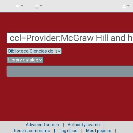
BIBLIOTECA
UNIV.
SURCOLOMBIANA
Advanced search
Authority search
Recent comments
Tag cloud
Most popular