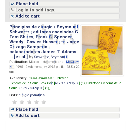
Place hold
Log in to add tags.
Add to cart
P
r
incipios de ci
r
ugía / Seymou
r
I.
Schwa
r
tz ; edito
r
es asociados G.
Tom Shi
r
es, F
r
ank
C.
Spence
r
,
Wendy | Cowles Husse
r
; t
r
. Jo
r
ge
O
r
izaga Sampe
r
io ;
colabo
r
ado
r
es James T. Adams
... [et al.]
by
Schwa
r
tz, Seymou
r
I.
Publication:
México : Inte
r
ame
r
icana -
M
cG
r
aw
-
Hill
, 1995 . 2 volúmenes, xv, 2192 p. : il. ; 28.5 x 22
cm.
Availability:
Items available:
Biblioteca
Ciencias de la Salud Book Ca
r
t [
617.9 / S399p-06
] (1),
Biblioteca Ciencias de la
Salud [
617.9 / S399p-06
] (1),
Lists:
ci
r
ugia pediat
r
ica
.
Place hold
Add to cart