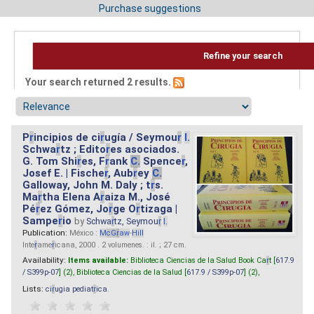
Purchase suggestions
Refine your search
Your search returned 2 results.
P
r
incipios de ci
r
ugía / Seymou
r
I.
Schwa
r
tz ; Edito
r
es asociados.
G. Tom Shi
r
es, F
r
ank
C.
Spence
r
,
Josef E. | Fische
r
, Aub
r
ey
C.
Galloway, John M. Daly ; t
r
s.
Ma
r
tha Elena A
r
aiza M., José
Pé
r
ez Gómez, Jo
r
ge O
r
tizaga |
Sampe
r
io
by
Schwa
r
tz, Seymou
r
I.
Publication:
México :
M
cG
r
aw
-
Hill
Inte
r
ame
r
icana, 2000 . 2 volumenes. : il. ; 27 cm.
Availability:
Items available:
Biblioteca Ciencias de la Salud Book Ca
r
t [
617.9
/ S399p-07
] (2),
Biblioteca Ciencias de la Salud [
617.9 / S399p-07
] (2),
Lists:
ci
r
ugia pediat
r
ica
.