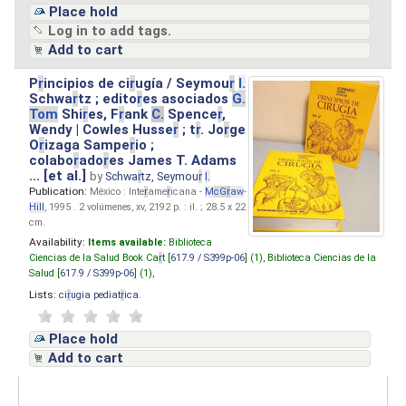
Place hold
Log in to add tags.
Add to cart
P
r
incipios de ci
r
ugía / Seymou
r
I.
Schwa
r
tz ; edito
r
es asociados
G.
Tom
Shi
r
es, F
r
ank
C.
Spence
r
,
Wendy | Cowles Husse
r
; t
r
. Jo
r
ge
O
r
izaga Sampe
r
io ;
colabo
r
ado
r
es James T. Adams
... [et al.]
by
Schwa
r
tz, Seymou
r
I.
Publication:
México : Inte
r
ame
r
icana -
M
cG
r
aw
-
Hill
, 1995 . 2 volúmenes, xv, 2192 p. : il. ; 28.5 x 22
cm.
Availability:
Items available:
Biblioteca
Ciencias de la Salud Book Ca
r
t [
617.9 / S399p-06
] (1),
Biblioteca Ciencias de la
Salud [
617.9 / S399p-06
] (1),
Lists:
ci
r
ugia pediat
r
ica
.
Place hold
Add to cart