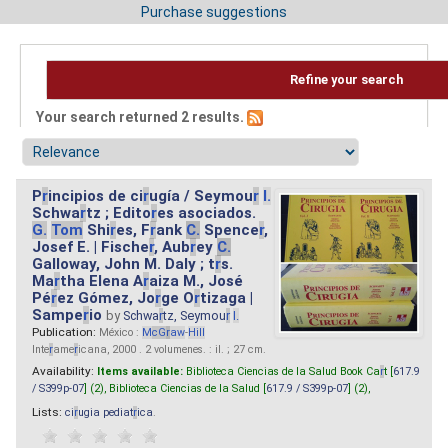
Purchase suggestions
Refine your search
Your search returned 2 results.
P
r
incipios de ci
r
ugía / Seymou
r
I.
Schwa
r
tz ; Edito
r
es asociados.
G.
Tom
Shi
r
es, F
r
ank
C.
Spence
r
,
Josef E. | Fische
r
, Aub
r
ey
C.
Galloway, John M. Daly ; t
r
s.
Ma
r
tha Elena A
r
aiza M., José
Pé
r
ez Gómez, Jo
r
ge O
r
tizaga |
Sampe
r
io
by
Schwa
r
tz, Seymou
r
I.
Publication:
México :
M
cG
r
aw
-
Hill
Inte
r
ame
r
icana, 2000 . 2 volumenes. : il. ; 27 cm.
Availability:
Items available:
Biblioteca Ciencias de la Salud Book Ca
r
t [
617.9
/ S399p-07
] (2),
Biblioteca Ciencias de la Salud [
617.9 / S399p-07
] (2),
Lists:
ci
r
ugia pediat
r
ica
.