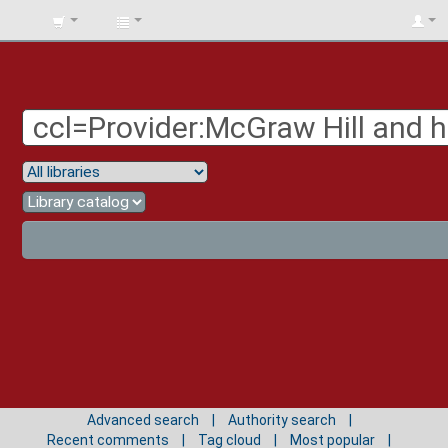
BIBLIOTECA
UNIV.
SURCOLOMBIANA
Advanced search
Authority search
Recent comments
Tag cloud
Most popular