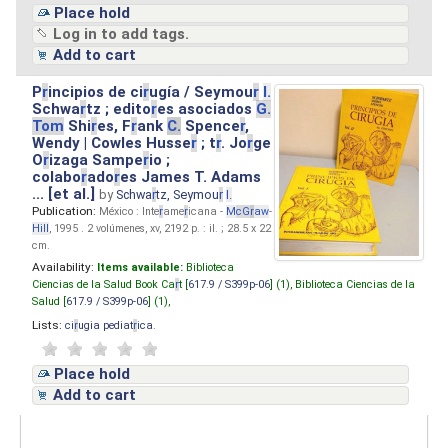
Place hold
Log in to add tags.
Add to cart
P
r
incipios de ci
r
ugía / Seymou
r
I.
Schwa
r
tz ; edito
r
es asociados
G.
Tom
Shi
r
es, F
r
ank
C.
Spence
r
,
Wendy | Cowles Husse
r
; t
r
. Jo
r
ge
O
r
izaga Sampe
r
io ;
colabo
r
ado
r
es James T. Adams
... [et al.]
by
Schwa
r
tz, Seymou
r
I.
Publication:
México : Inte
r
ame
r
icana -
M
cG
r
aw
-
Hill
, 1995 . 2 volúmenes, xv, 2192 p. : il. ; 28.5 x 22
cm.
Availability:
Items available:
Biblioteca
Ciencias de la Salud Book Ca
r
t [
617.9 / S399p-06
] (1),
Biblioteca Ciencias de la
Salud [
617.9 / S399p-06
] (1),
Lists:
ci
r
ugia pediat
r
ica
.
Place hold
Add to cart