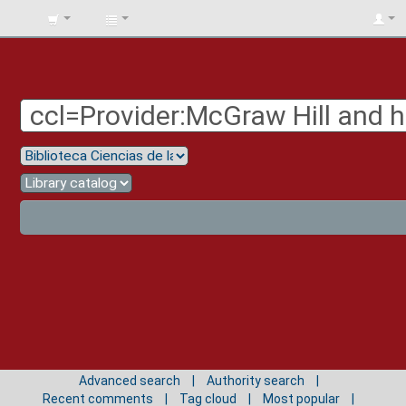
BIBLIOTECA
UNIV.
SURCOLOMBIANA
Advanced search
Authority search
Recent comments
Tag cloud
Most popular