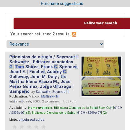
Purchase suggestions
Refine your search
Your search returned 2 results.
P
r
incipios de ci
r
ugía / Seymou
r
I.
Schwa
r
tz ; Edito
r
es asociados.
G.
Tom
Shi
r
es, F
r
ank
C.
Spence
r
,
Josef E. | Fische
r
, Aub
r
ey
C.
Galloway, John M. Daly ; t
r
s.
Ma
r
tha Elena A
r
aiza M., José
Pé
r
ez Gómez, Jo
r
ge O
r
tizaga |
Sampe
r
io
by
Schwa
r
tz, Seymou
r
I.
Publication:
México :
M
cG
r
aw
-
Hill
Inte
r
ame
r
icana, 2000 . 2 volumenes. : il. ; 27 cm.
Availability:
Items available:
Biblioteca Ciencias de la Salud Book Ca
r
t [
617.9
/ S399p-07
] (2),
Biblioteca Ciencias de la Salud [
617.9 / S399p-07
] (2),
Lists:
ci
r
ugia pediat
r
ica
.