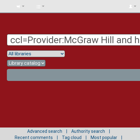
BIBLIOTECA
UNIV.
SURCOLOMBIANA
Advanced search
Authority search
Recent comments
Tag cloud
Most popular