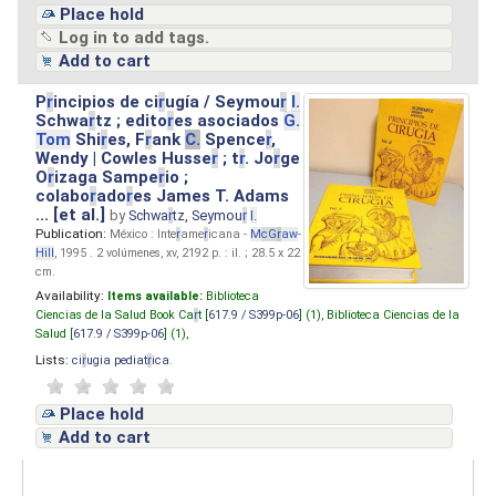
Place hold
Log in to add tags.
Add to cart
P
r
incipios de ci
r
ugía / Seymou
r
I.
Schwa
r
tz ; edito
r
es asociados
G.
Tom
Shi
r
es, F
r
ank
C.
Spence
r
,
Wendy | Cowles Husse
r
; t
r
. Jo
r
ge
O
r
izaga Sampe
r
io ;
colabo
r
ado
r
es James T. Adams
... [et al.]
by
Schwa
r
tz, Seymou
r
I.
Publication:
México : Inte
r
ame
r
icana -
M
cG
r
aw
-
Hill
, 1995 . 2 volúmenes, xv, 2192 p. : il. ; 28.5 x 22
cm.
Availability:
Items available:
Biblioteca
Ciencias de la Salud Book Ca
r
t [
617.9 / S399p-06
] (1),
Biblioteca Ciencias de la
Salud [
617.9 / S399p-06
] (1),
Lists:
ci
r
ugia pediat
r
ica
.
Place hold
Add to cart