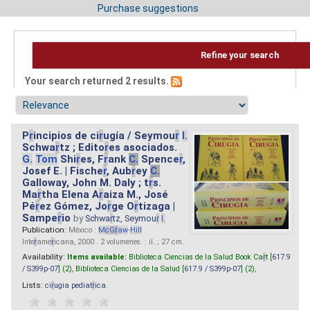
Purchase suggestions
Refine your search
Your search returned 2 results.
P
r
incipios de ci
r
ugía / Seymou
r
I.
Schwa
r
tz ; Edito
r
es asociados.
G.
Tom
Shi
r
es, F
r
ank
C.
Spence
r
,
Josef E. | Fische
r
, Aub
r
ey
C.
Galloway, John M. Daly ; t
r
s.
Ma
r
tha Elena A
r
aiza M., José
Pé
r
ez Gómez, Jo
r
ge O
r
tizaga |
Sampe
r
io
by
Schwa
r
tz, Seymou
r
I.
Publication:
México :
M
cG
r
aw
-
Hill
Inte
r
ame
r
icana, 2000 . 2 volumenes. : il. ; 27 cm.
Availability:
Items available:
Biblioteca Ciencias de la Salud Book Ca
r
t [
617.9
/ S399p-07
] (2),
Biblioteca Ciencias de la Salud [
617.9 / S399p-07
] (2),
Lists:
ci
r
ugia pediat
r
ica
.