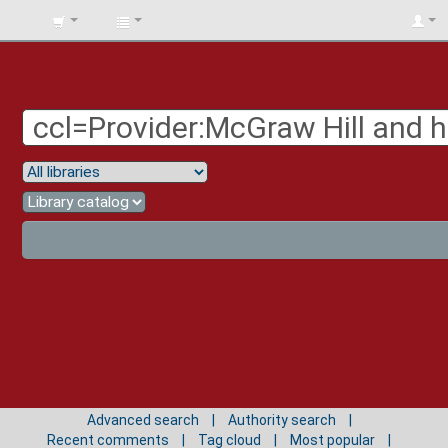
BIBLIOTECA
UNIV.
SURCOLOMBIANA
Advanced search
Authority search
Recent comments
Tag cloud
Most popular