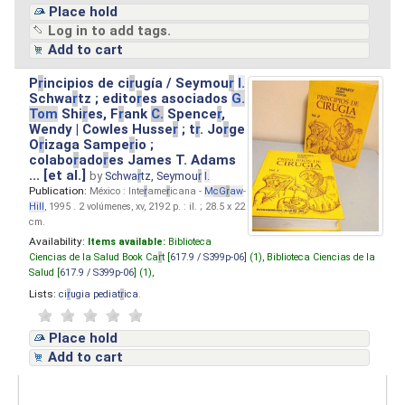
Place hold
Log in to add tags.
Add to cart
P
r
incipios de ci
r
ugía / Seymou
r
I.
Schwa
r
tz ; edito
r
es asociados
G.
Tom
Shi
r
es, F
r
ank
C.
Spence
r
,
Wendy | Cowles Husse
r
; t
r
. Jo
r
ge
O
r
izaga Sampe
r
io ;
colabo
r
ado
r
es James T. Adams
... [et al.]
by
Schwa
r
tz, Seymou
r
I.
Publication:
México : Inte
r
ame
r
icana -
M
cG
r
aw
-
Hill
, 1995 . 2 volúmenes, xv, 2192 p. : il. ; 28.5 x 22
cm.
Availability:
Items available:
Biblioteca
Ciencias de la Salud Book Ca
r
t [
617.9 / S399p-06
] (1),
Biblioteca Ciencias de la
Salud [
617.9 / S399p-06
] (1),
Lists:
ci
r
ugia pediat
r
ica
.
Place hold
Add to cart