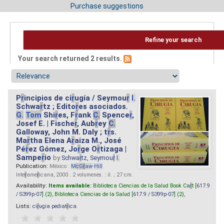
Purchase suggestions
Refine your search
Your search returned 2 results.
P
r
incipios de ci
r
ugía / Seymou
r
I.
Schwa
r
tz ; Edito
r
es asociados.
G.
Tom
Shi
r
es, F
r
ank
C.
Spence
r
,
Josef E. | Fische
r
, Aub
r
ey
C.
Galloway, John M. Daly ; t
r
s.
Ma
r
tha Elena A
r
aiza M., José
Pé
r
ez Gómez, Jo
r
ge O
r
tizaga |
Sampe
r
io
by
Schwa
r
tz, Seymou
r
I.
Publication:
México :
M
cG
r
aw
-
Hill
Inte
r
ame
r
icana, 2000 . 2 volumenes. : il. ; 27 cm.
Availability:
Items available:
Biblioteca Ciencias de la Salud Book Ca
r
t [
617.9
/ S399p-07
] (2),
Biblioteca Ciencias de la Salud [
617.9 / S399p-07
] (2),
Lists:
ci
r
ugia pediat
r
ica
.