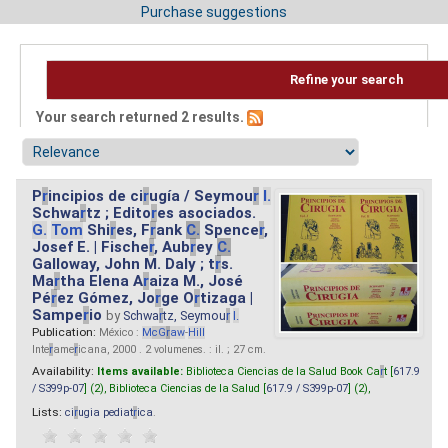
Purchase suggestions
Refine your search
Your search returned 2 results.
P
r
incipios de ci
r
ugía / Seymou
r
I.
Schwa
r
tz ; Edito
r
es asociados.
G.
Tom
Shi
r
es, F
r
ank
C.
Spence
r
,
Josef E. | Fische
r
, Aub
r
ey
C.
Galloway, John M. Daly ; t
r
s.
Ma
r
tha Elena A
r
aiza M., José
Pé
r
ez Gómez, Jo
r
ge O
r
tizaga |
Sampe
r
io
by
Schwa
r
tz, Seymou
r
I.
Publication:
México :
M
cG
r
aw
-
Hill
Inte
r
ame
r
icana, 2000 . 2 volumenes. : il. ; 27 cm.
Availability:
Items available:
Biblioteca Ciencias de la Salud Book Ca
r
t [
617.9
/ S399p-07
] (2),
Biblioteca Ciencias de la Salud [
617.9 / S399p-07
] (2),
Lists:
ci
r
ugia pediat
r
ica
.