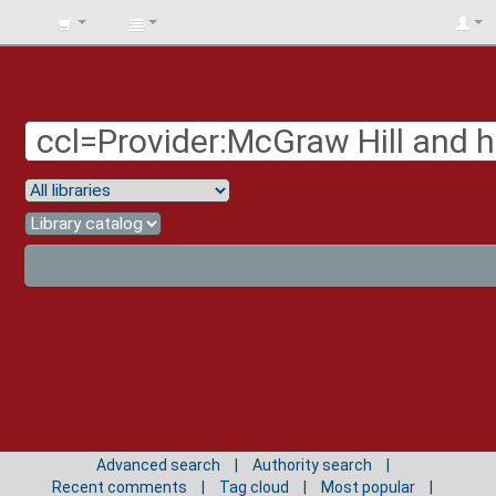
BIBLIOTECA
UNIV.
SURCOLOMBIANA
Advanced search
Authority search
Recent comments
Tag cloud
Most popular