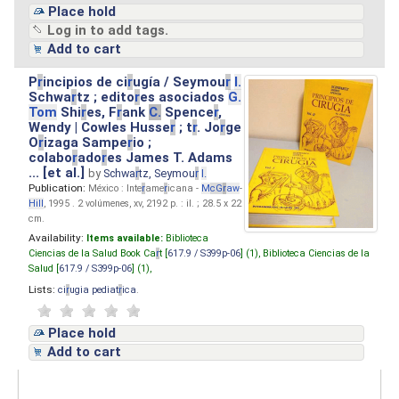
Place hold
Log in to add tags.
Add to cart
P
r
incipios de ci
r
ugía / Seymou
r
I.
Schwa
r
tz ; edito
r
es asociados
G.
Tom
Shi
r
es, F
r
ank
C.
Spence
r
,
Wendy | Cowles Husse
r
; t
r
. Jo
r
ge
O
r
izaga Sampe
r
io ;
colabo
r
ado
r
es James T. Adams
... [et al.]
by
Schwa
r
tz, Seymou
r
I.
Publication:
México : Inte
r
ame
r
icana -
M
cG
r
aw
-
Hill
, 1995 . 2 volúmenes, xv, 2192 p. : il. ; 28.5 x 22
cm.
Availability:
Items available:
Biblioteca
Ciencias de la Salud Book Ca
r
t [
617.9 / S399p-06
] (1),
Biblioteca Ciencias de la
Salud [
617.9 / S399p-06
] (1),
Lists:
ci
r
ugia pediat
r
ica
.
Place hold
Add to cart