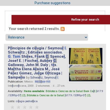
Purchase suggestions
Refine your search
Your search returned 2 results.
P
r
incipios de ci
r
ugía / Seymou
r
I.
Schwa
r
tz ; Edito
r
es asociados.
G.
Tom
Shi
r
es, F
r
ank
C.
Spence
r
,
Josef E. | Fische
r
, Aub
r
ey
C.
Galloway, John M. Daly ; t
r
s.
Ma
r
tha Elena A
r
aiza M., José
Pé
r
ez Gómez, Jo
r
ge O
r
tizaga |
Sampe
r
io
by
Schwa
r
tz, Seymou
r
I.
Publication:
México :
M
cG
r
aw
-
Hill
Inte
r
ame
r
icana, 2000 . 2 volumenes. : il. ; 27 cm.
Availability:
Items available:
Biblioteca Ciencias de la Salud Book Ca
r
t [
617.9
/ S399p-07
] (2),
Biblioteca Ciencias de la Salud [
617.9 / S399p-07
] (2),
Lists:
ci
r
ugia pediat
r
ica
.