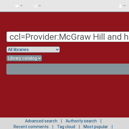
BIBLIOTECA
UNIV.
SURCOLOMBIANA
Advanced search
Authority search
Recent comments
Tag cloud
Most popular