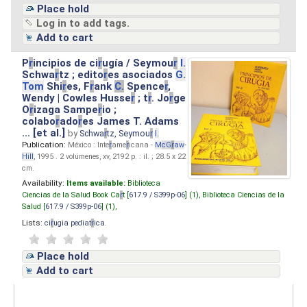
Place hold
Log in to add tags.
Add to cart
P
r
incipios de ci
r
ugía / Seymou
r
I.
Schwa
r
tz ; edito
r
es asociados
G.
Tom
Shi
r
es, F
r
ank
C.
Spence
r
,
Wendy | Cowles Husse
r
; t
r
. Jo
r
ge
O
r
izaga Sampe
r
io ;
colabo
r
ado
r
es James T. Adams
... [et al.]
by
Schwa
r
tz, Seymou
r
I.
Publication:
México : Inte
r
ame
r
icana -
M
cG
r
aw
-
Hill
, 1995 . 2 volúmenes, xv, 2192 p. : il. ; 28.5 x 22
cm.
Availability:
Items available:
Biblioteca
Ciencias de la Salud Book Ca
r
t [
617.9 / S399p-06
] (1),
Biblioteca Ciencias de la
Salud [
617.9 / S399p-06
] (1),
Lists:
ci
r
ugia pediat
r
ica
.
Place hold
Add to cart