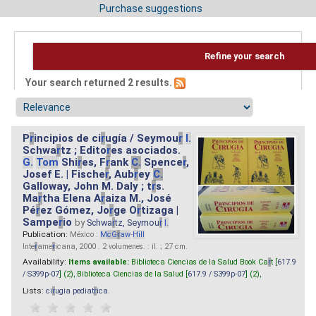
Purchase suggestions
Refine your search
Your search returned 2 results.
P
r
incipios de ci
r
ugía / Seymou
r
I.
Schwa
r
tz ; Edito
r
es asociados.
G.
Tom
Shi
r
es, F
r
ank
C.
Spence
r
,
Josef E. | Fische
r
, Aub
r
ey
C.
Galloway, John M. Daly ; t
r
s.
Ma
r
tha Elena A
r
aiza M., José
Pé
r
ez Gómez, Jo
r
ge O
r
tizaga |
Sampe
r
io
by
Schwa
r
tz, Seymou
r
I.
Publication:
México :
M
cG
r
aw
-
Hill
Inte
r
ame
r
icana, 2000 . 2 volumenes. : il. ; 27 cm.
Availability:
Items available:
Biblioteca Ciencias de la Salud Book Ca
r
t [
617.9
/ S399p-07
] (2),
Biblioteca Ciencias de la Salud [
617.9 / S399p-07
] (2),
Lists:
ci
r
ugia pediat
r
ica
.