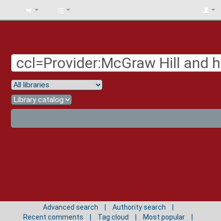
BIBLIOTECA
UNIV.
SURCOLOMBIANA
Advanced search
Authority search
Recent comments
Tag cloud
Most popular