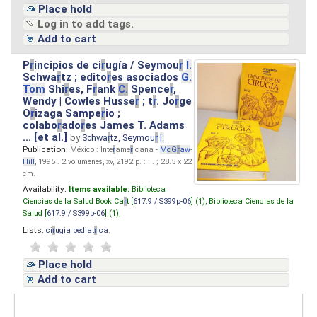
Place hold
Log in to add tags.
Add to cart
P
r
incipios de ci
r
ugía / Seymou
r
I.
Schwa
r
tz ; edito
r
es asociados
G.
Tom
Shi
r
es, F
r
ank
C.
Spence
r
,
Wendy | Cowles Husse
r
; t
r
. Jo
r
ge
O
r
izaga Sampe
r
io ;
colabo
r
ado
r
es James T. Adams
... [et al.]
by
Schwa
r
tz, Seymou
r
I.
Publication:
México : Inte
r
ame
r
icana -
M
cG
r
aw
-
Hill
, 1995 . 2 volúmenes, xv, 2192 p. : il. ; 28.5 x 22
cm.
Availability:
Items available:
Biblioteca
Ciencias de la Salud Book Ca
r
t [
617.9 / S399p-06
] (1),
Biblioteca Ciencias de la
Salud [
617.9 / S399p-06
] (1),
Lists:
ci
r
ugia pediat
r
ica
.
Place hold
Add to cart