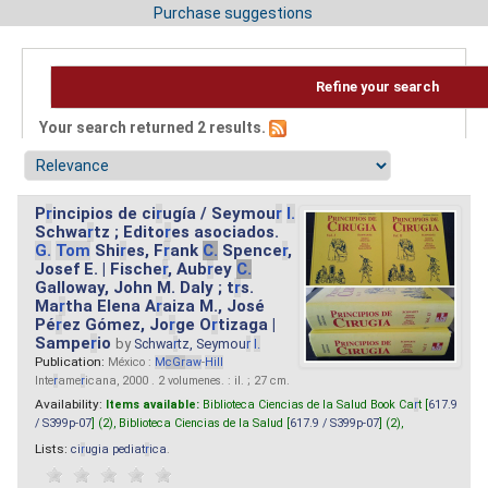
Purchase suggestions
Refine your search
Your search returned 2 results.
P
r
incipios de ci
r
ugía / Seymou
r
I.
Schwa
r
tz ; Edito
r
es asociados.
G.
Tom
Shi
r
es, F
r
ank
C.
Spence
r
,
Josef E. | Fische
r
, Aub
r
ey
C.
Galloway, John M. Daly ; t
r
s.
Ma
r
tha Elena A
r
aiza M., José
Pé
r
ez Gómez, Jo
r
ge O
r
tizaga |
Sampe
r
io
by
Schwa
r
tz, Seymou
r
I.
Publication:
México :
M
cG
r
aw
-
Hill
Inte
r
ame
r
icana, 2000 . 2 volumenes. : il. ; 27 cm.
Availability:
Items available:
Biblioteca Ciencias de la Salud Book Ca
r
t [
617.9
/ S399p-07
] (2),
Biblioteca Ciencias de la Salud [
617.9 / S399p-07
] (2),
Lists:
ci
r
ugia pediat
r
ica
.