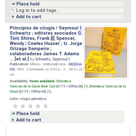
Place hold
Log in to add tags.
Add to cart
P
r
incipios de ci
r
ugía / Seymou
r
I.
Schwa
r
tz ; edito
r
es asociados
G.
Tom
Shi
r
es, F
r
ank
C.
Spence
r
,
Wendy | Cowles Husse
r
; t
r
. Jo
r
ge
O
r
izaga Sampe
r
io ;
colabo
r
ado
r
es James T. Adams
... [et al.]
by
Schwa
r
tz, Seymou
r
I.
Publication:
México : Inte
r
ame
r
icana -
M
cG
r
aw
-
Hill
, 1995 . 2 volúmenes, xv, 2192 p. : il. ; 28.5 x 22
cm.
Availability:
Items available:
Biblioteca
Ciencias de la Salud Book Ca
r
t [
617.9 / S399p-06
] (1),
Biblioteca Ciencias de la
Salud [
617.9 / S399p-06
] (1),
Lists:
ci
r
ugia pediat
r
ica
.
Place hold
Add to cart