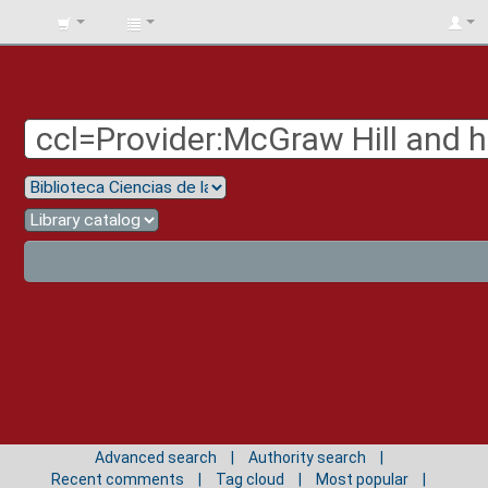
BIBLIOTECA
UNIV.
SURCOLOMBIANA
Advanced search
Authority search
Recent comments
Tag cloud
Most popular