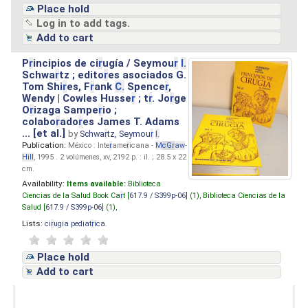
Place hold
Log in to add tags.
Add to cart
P
r
incipios de ci
r
ugía / Seymou
r
I.
Schwa
r
tz ; edito
r
es asociados G.
Tom Shi
r
es, F
r
ank
C.
Spence
r
,
Wendy | Cowles Husse
r
; t
r
. Jo
r
ge
O
r
izaga Sampe
r
io ;
colabo
r
ado
r
es James T. Adams
... [et al.]
by
Schwa
r
tz, Seymou
r
I.
Publication:
México : Inte
r
ame
r
icana -
M
cG
r
aw
-
Hill
, 1995 . 2 volúmenes, xv, 2192 p. : il. ; 28.5 x 22
cm.
Availability:
Items available:
Biblioteca
Ciencias de la Salud Book Ca
r
t [
617.9 / S399p-06
] (1),
Biblioteca Ciencias de la
Salud [
617.9 / S399p-06
] (1),
Lists:
ci
r
ugia pediat
r
ica
.
Place hold
Add to cart