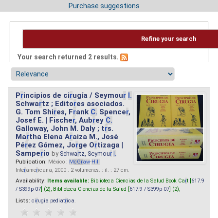
Purchase suggestions
Refine your search
Your search returned 2 results.
P
r
incipios de ci
r
ugía / Seymou
r
I.
Schwa
r
tz ; Edito
r
es asociados.
G. Tom Shi
r
es, F
r
ank
C.
Spence
r
,
Josef E. | Fische
r
, Aub
r
ey
C.
Galloway, John M. Daly ; t
r
s.
Ma
r
tha Elena A
r
aiza M., José
Pé
r
ez Gómez, Jo
r
ge O
r
tizaga |
Sampe
r
io
by
Schwa
r
tz, Seymou
r
I.
Publication:
México :
M
cG
r
aw
-
Hill
Inte
r
ame
r
icana, 2000 . 2 volumenes. : il. ; 27 cm.
Availability:
Items available:
Biblioteca Ciencias de la Salud Book Ca
r
t [
617.9
/ S399p-07
] (2),
Biblioteca Ciencias de la Salud [
617.9 / S399p-07
] (2),
Lists:
ci
r
ugia pediat
r
ica
.