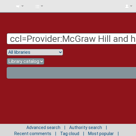
BIBLIOTECA
UNIV.
SURCOLOMBIANA
Advanced search
Authority search
Recent comments
Tag cloud
Most popular