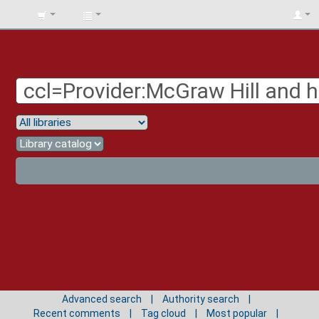
BIBLIOTECA
UNIV.
SURCOLOMBIANA
Advanced search
Authority search
Recent comments
Tag cloud
Most popular