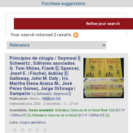
Purchase suggestions
Refine your search
Your search returned 2 results.
P
r
incipios de ci
r
ugía / Seymou
r
I.
Schwa
r
tz ; Edito
r
es asociados.
G. Tom Shi
r
es, F
r
ank
C.
Spence
r
,
Josef E. | Fische
r
, Aub
r
ey
C.
Galloway, John M. Daly ; t
r
s.
Ma
r
tha Elena A
r
aiza M., José
Pé
r
ez Gómez, Jo
r
ge O
r
tizaga |
Sampe
r
io
by
Schwa
r
tz, Seymou
r
I.
Publication:
México :
M
cG
r
aw
-
Hill
Inte
r
ame
r
icana, 2000 . 2 volumenes. : il. ; 27 cm.
Availability:
Items available:
Biblioteca Ciencias de la Salud Book Ca
r
t [
617.9
/ S399p-07
] (2),
Biblioteca Ciencias de la Salud [
617.9 / S399p-07
] (2),
Lists:
ci
r
ugia pediat
r
ica
.