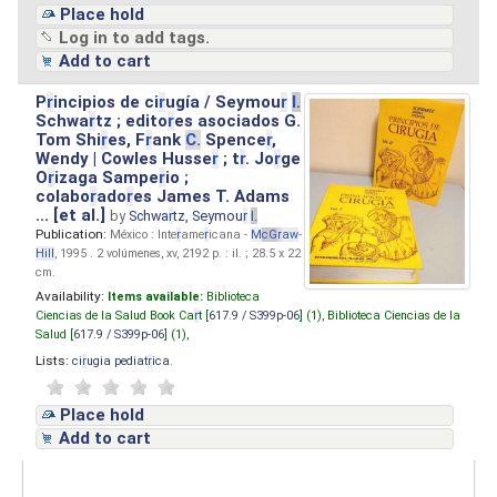
Place hold
Log in to add tags.
Add to cart
P
r
incipios de ci
r
ugía / Seymou
r
I.
Schwa
r
tz ; edito
r
es asociados G.
Tom Shi
r
es, F
r
ank
C.
Spence
r
,
Wendy | Cowles Husse
r
; t
r
. Jo
r
ge
O
r
izaga Sampe
r
io ;
colabo
r
ado
r
es James T. Adams
... [et al.]
by
Schwa
r
tz, Seymou
r
I.
Publication:
México : Inte
r
ame
r
icana -
M
cG
r
aw
-
Hill
, 1995 . 2 volúmenes, xv, 2192 p. : il. ; 28.5 x 22
cm.
Availability:
Items available:
Biblioteca
Ciencias de la Salud Book Ca
r
t [
617.9 / S399p-06
] (1),
Biblioteca Ciencias de la
Salud [
617.9 / S399p-06
] (1),
Lists:
ci
r
ugia pediat
r
ica
.
Place hold
Add to cart