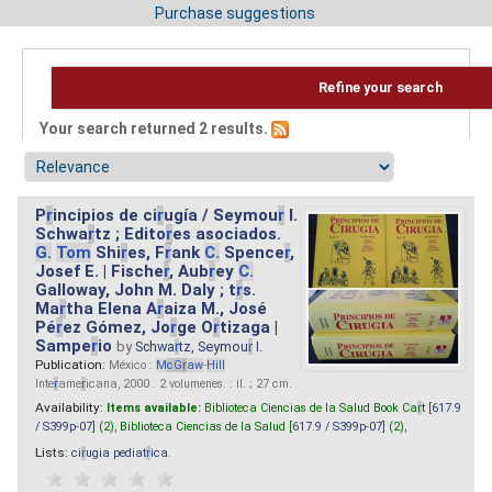
Purchase suggestions
Refine your search
Your search returned 2 results.
P
r
incipios de ci
r
ugía / Seymou
r
I.
Schwa
r
tz ; Edito
r
es asociados.
G.
Tom
Shi
r
es, F
r
ank
C.
Spence
r
,
Josef E. | Fische
r
, Aub
r
ey
C.
Galloway, John M. Daly ; t
r
s.
Ma
r
tha Elena A
r
aiza M., José
Pé
r
ez Gómez, Jo
r
ge O
r
tizaga |
Sampe
r
io
by
Schwa
r
tz, Seymou
r
I.
Publication:
México :
M
cG
r
aw
-
Hill
Inte
r
ame
r
icana, 2000 . 2 volumenes. : il. ; 27 cm.
Availability:
Items available:
Biblioteca Ciencias de la Salud Book Ca
r
t [
617.9
/ S399p-07
] (2),
Biblioteca Ciencias de la Salud [
617.9 / S399p-07
] (2),
Lists:
ci
r
ugia pediat
r
ica
.