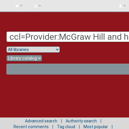
BIBLIOTECA
UNIV.
SURCOLOMBIANA
Advanced search
Authority search
Recent comments
Tag cloud
Most popular