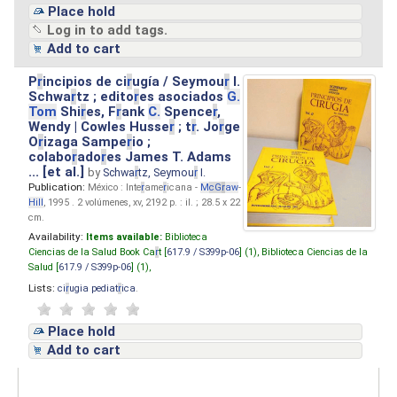
Place hold
Log in to add tags.
Add to cart
P
r
incipios de ci
r
ugía / Seymou
r
I.
Schwa
r
tz ; edito
r
es asociados
G.
Tom
Shi
r
es, F
r
ank
C.
Spence
r
,
Wendy | Cowles Husse
r
; t
r
. Jo
r
ge
O
r
izaga Sampe
r
io ;
colabo
r
ado
r
es James T. Adams
... [et al.]
by
Schwa
r
tz, Seymou
r
I.
Publication:
México : Inte
r
ame
r
icana -
M
cG
r
aw
-
Hill
, 1995 . 2 volúmenes, xv, 2192 p. : il. ; 28.5 x 22
cm.
Availability:
Items available:
Biblioteca
Ciencias de la Salud Book Ca
r
t [
617.9 / S399p-06
] (1),
Biblioteca Ciencias de la
Salud [
617.9 / S399p-06
] (1),
Lists:
ci
r
ugia pediat
r
ica
.
Place hold
Add to cart