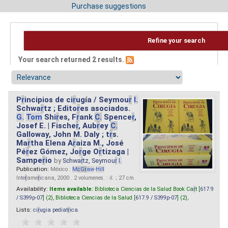
Purchase suggestions
Refine your search
Your search returned 2 results.
P
r
incipios de ci
r
ugía / Seymou
r
I.
Schwa
r
tz ; Edito
r
es asociados.
G.
Tom
Shi
r
es, F
r
ank
C.
Spence
r
,
Josef E. | Fische
r
, Aub
r
ey
C.
Galloway, John M. Daly ; t
r
s.
Ma
r
tha Elena A
r
aiza M., José
Pé
r
ez Gómez, Jo
r
ge O
r
tizaga |
Sampe
r
io
by
Schwa
r
tz, Seymou
r
I.
Publication:
México :
M
cG
r
aw
-
Hill
Inte
r
ame
r
icana, 2000 . 2 volumenes. : il. ; 27 cm.
Availability:
Items available:
Biblioteca Ciencias de la Salud Book Ca
r
t [
617.9
/ S399p-07
] (2),
Biblioteca Ciencias de la Salud [
617.9 / S399p-07
] (2),
Lists:
ci
r
ugia pediat
r
ica
.