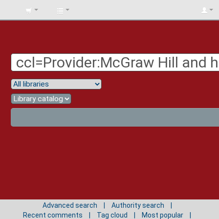
BIBLIOTECA
UNIV.
SURCOLOMBIANA
Advanced search
Authority search
Recent comments
Tag cloud
Most popular