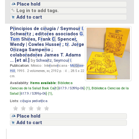
Place hold
Log in to add tags.
Add to cart
P
r
incipios de ci
r
ugía / Seymou
r
I.
Schwa
r
tz ; edito
r
es asociados
G.
Tom
Shi
r
es, F
r
ank
C.
Spence
r
,
Wendy | Cowles Husse
r
; t
r
. Jo
r
ge
O
r
izaga Sampe
r
io ;
colabo
r
ado
r
es James T. Adams
... [et al.]
by
Schwa
r
tz, Seymou
r
I.
Publication:
México : Inte
r
ame
r
icana -
M
cG
r
aw
-
Hill
, 1995 . 2 volúmenes, xv, 2192 p. : il. ; 28.5 x 22
cm.
Availability:
Items available:
Biblioteca
Ciencias de la Salud Book Ca
r
t [
617.9 / S399p-06
] (1),
Biblioteca Ciencias de la
Salud [
617.9 / S399p-06
] (1),
Lists:
ci
r
ugia pediat
r
ica
.
Place hold
Add to cart