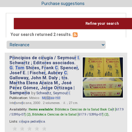
Purchase suggestions
Refine your search
Your search returned 2 results.
P
r
incipios de ci
r
ugía / Seymou
r
I.
Schwa
r
tz ; Edito
r
es asociados.
G.
Tom
Shi
r
es, F
r
ank
C.
Spence
r
,
Josef E. | Fische
r
, Aub
r
ey
C.
Galloway, John M. Daly ; t
r
s.
Ma
r
tha Elena A
r
aiza M., José
Pé
r
ez Gómez, Jo
r
ge O
r
tizaga |
Sampe
r
io
by
Schwa
r
tz, Seymou
r
I.
Publication:
México :
M
cG
r
aw
-
Hill
Inte
r
ame
r
icana, 2000 . 2 volumenes. : il. ; 27 cm.
Availability:
Items available:
Biblioteca Ciencias de la Salud Book Ca
r
t [
617.9
/ S399p-07
] (2),
Biblioteca Ciencias de la Salud [
617.9 / S399p-07
] (2),
Lists:
ci
r
ugia pediat
r
ica
.