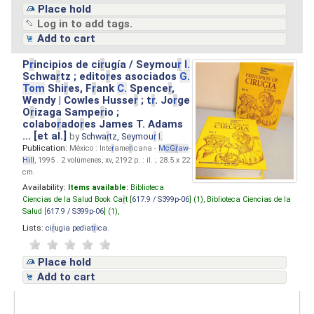
Place hold
Log in to add tags.
Add to cart
P
r
incipios de ci
r
ugía / Seymou
r
I.
Schwa
r
tz ; edito
r
es asociados
G.
Tom
Shi
r
es, F
r
ank
C.
Spence
r
,
Wendy | Cowles Husse
r
; t
r
. Jo
r
ge
O
r
izaga Sampe
r
io ;
colabo
r
ado
r
es James T. Adams
... [et al.]
by
Schwa
r
tz, Seymou
r
I.
Publication:
México : Inte
r
ame
r
icana -
M
cG
r
aw
-
Hill
, 1995 . 2 volúmenes, xv, 2192 p. : il. ; 28.5 x 22
cm.
Availability:
Items available:
Biblioteca
Ciencias de la Salud Book Ca
r
t [
617.9 / S399p-06
] (1),
Biblioteca Ciencias de la
Salud [
617.9 / S399p-06
] (1),
Lists:
ci
r
ugia pediat
r
ica
.
Place hold
Add to cart