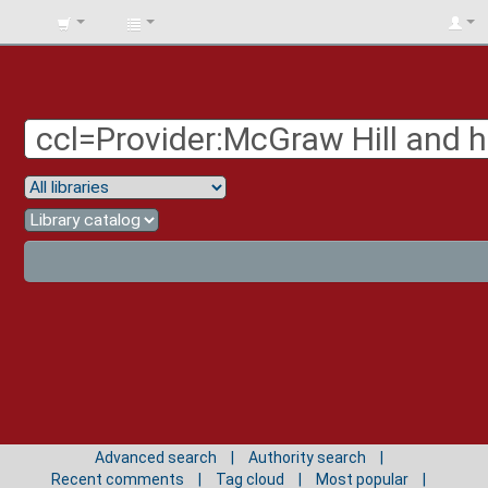
BIBLIOTECA
UNIV.
SURCOLOMBIANA
Advanced search
Authority search
Recent comments
Tag cloud
Most popular