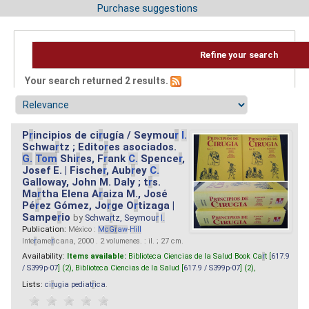
Purchase suggestions
Refine your search
Your search returned 2 results.
P
r
incipios de ci
r
ugía / Seymou
r
I.
Schwa
r
tz ; Edito
r
es asociados.
G.
Tom
Shi
r
es, F
r
ank
C.
Spence
r
,
Josef E. | Fische
r
, Aub
r
ey
C.
Galloway, John M. Daly ; t
r
s.
Ma
r
tha Elena A
r
aiza M., José
Pé
r
ez Gómez, Jo
r
ge O
r
tizaga |
Sampe
r
io
by
Schwa
r
tz, Seymou
r
I.
Publication:
México :
M
cG
r
aw
-
Hill
Inte
r
ame
r
icana, 2000 . 2 volumenes. : il. ; 27 cm.
Availability:
Items available:
Biblioteca Ciencias de la Salud Book Ca
r
t [
617.9
/ S399p-07
] (2),
Biblioteca Ciencias de la Salud [
617.9 / S399p-07
] (2),
Lists:
ci
r
ugia pediat
r
ica
.