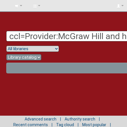
BIBLIOTECA
UNIV.
SURCOLOMBIANA
Advanced search
Authority search
Recent comments
Tag cloud
Most popular