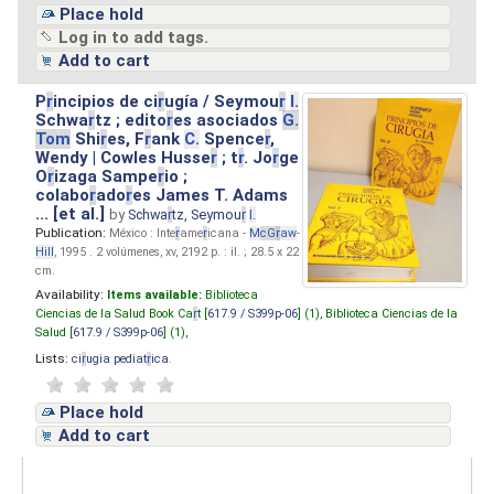
Place hold
Log in to add tags.
Add to cart
P
r
incipios de ci
r
ugía / Seymou
r
I.
Schwa
r
tz ; edito
r
es asociados
G.
Tom
Shi
r
es, F
r
ank
C.
Spence
r
,
Wendy | Cowles Husse
r
; t
r
. Jo
r
ge
O
r
izaga Sampe
r
io ;
colabo
r
ado
r
es James T. Adams
... [et al.]
by
Schwa
r
tz, Seymou
r
I.
Publication:
México : Inte
r
ame
r
icana -
M
cG
r
aw
-
Hill
, 1995 . 2 volúmenes, xv, 2192 p. : il. ; 28.5 x 22
cm.
Availability:
Items available:
Biblioteca
Ciencias de la Salud Book Ca
r
t [
617.9 / S399p-06
] (1),
Biblioteca Ciencias de la
Salud [
617.9 / S399p-06
] (1),
Lists:
ci
r
ugia pediat
r
ica
.
Place hold
Add to cart