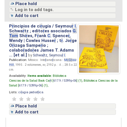
Place hold
Log in to add tags.
Add to cart
P
r
incipios de ci
r
ugía / Seymou
r
I.
Schwa
r
tz ; edito
r
es asociados
G.
Tom
Shi
r
es, F
r
ank
C.
Spence
r
,
Wendy | Cowles Husse
r
; t
r
. Jo
r
ge
O
r
izaga Sampe
r
io ;
colabo
r
ado
r
es James T. Adams
... [et al.]
by
Schwa
r
tz, Seymou
r
I.
Publication:
México : Inte
r
ame
r
icana -
M
cG
r
aw
-
Hill
, 1995 . 2 volúmenes, xv, 2192 p. : il. ; 28.5 x 22
cm.
Availability:
Items available:
Biblioteca
Ciencias de la Salud Book Ca
r
t [
617.9 / S399p-06
] (1),
Biblioteca Ciencias de la
Salud [
617.9 / S399p-06
] (1),
Lists:
ci
r
ugia pediat
r
ica
.
Place hold
Add to cart