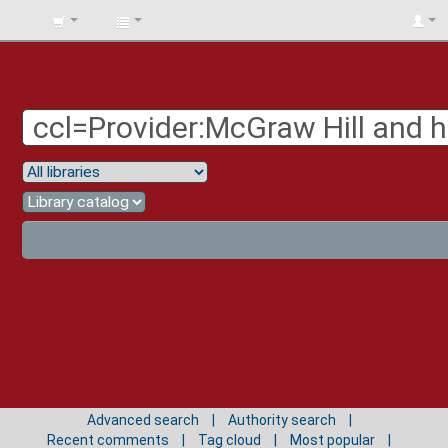
BIBLIOTECA
UNIV.
SURCOLOMBIANA
Advanced search
Authority search
Recent comments
Tag cloud
Most popular