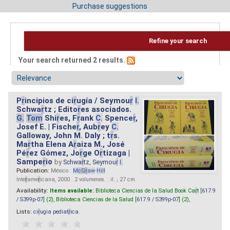
Purchase suggestions
Refine your search
Your search returned 2 results.
P
r
incipios de ci
r
ugía / Seymou
r
I.
Schwa
r
tz ; Edito
r
es asociados.
G.
Tom
Shi
r
es, F
r
ank
C.
Spence
r
,
Josef E. | Fische
r
, Aub
r
ey
C.
Galloway, John M. Daly ; t
r
s.
Ma
r
tha Elena A
r
aiza M., José
Pé
r
ez Gómez, Jo
r
ge O
r
tizaga |
Sampe
r
io
by
Schwa
r
tz, Seymou
r
I.
Publication:
México :
M
cG
r
aw
-
Hill
Inte
r
ame
r
icana, 2000 . 2 volumenes. : il. ; 27 cm.
Availability:
Items available:
Biblioteca Ciencias de la Salud Book Ca
r
t [
617.9
/ S399p-07
] (2),
Biblioteca Ciencias de la Salud [
617.9 / S399p-07
] (2),
Lists:
ci
r
ugia pediat
r
ica
.