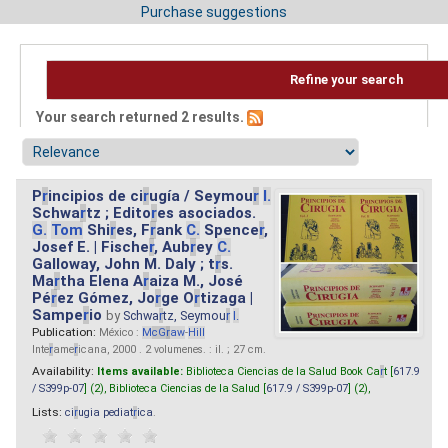
Purchase suggestions
Refine your search
Your search returned 2 results.
P
r
incipios de ci
r
ugía / Seymou
r
I.
Schwa
r
tz ; Edito
r
es asociados.
G.
Tom
Shi
r
es, F
r
ank
C.
Spence
r
,
Josef E. | Fische
r
, Aub
r
ey
C.
Galloway, John M. Daly ; t
r
s.
Ma
r
tha Elena A
r
aiza M., José
Pé
r
ez Gómez, Jo
r
ge O
r
tizaga |
Sampe
r
io
by
Schwa
r
tz, Seymou
r
I.
Publication:
México :
M
cG
r
aw
-
Hill
Inte
r
ame
r
icana, 2000 . 2 volumenes. : il. ; 27 cm.
Availability:
Items available:
Biblioteca Ciencias de la Salud Book Ca
r
t [
617.9
/ S399p-07
] (2),
Biblioteca Ciencias de la Salud [
617.9 / S399p-07
] (2),
Lists:
ci
r
ugia pediat
r
ica
.