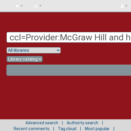
BIBLIOTECA
UNIV.
SURCOLOMBIANA
Advanced search
Authority search
Recent comments
Tag cloud
Most popular