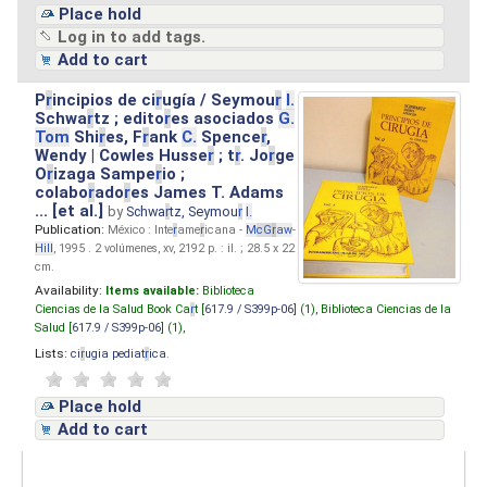
Place hold
Log in to add tags.
Add to cart
P
r
incipios de ci
r
ugía / Seymou
r
I.
Schwa
r
tz ; edito
r
es asociados
G.
Tom
Shi
r
es, F
r
ank
C.
Spence
r
,
Wendy | Cowles Husse
r
; t
r
. Jo
r
ge
O
r
izaga Sampe
r
io ;
colabo
r
ado
r
es James T. Adams
... [et al.]
by
Schwa
r
tz, Seymou
r
I.
Publication:
México : Inte
r
ame
r
icana -
M
cG
r
aw
-
Hill
, 1995 . 2 volúmenes, xv, 2192 p. : il. ; 28.5 x 22
cm.
Availability:
Items available:
Biblioteca
Ciencias de la Salud Book Ca
r
t [
617.9 / S399p-06
] (1),
Biblioteca Ciencias de la
Salud [
617.9 / S399p-06
] (1),
Lists:
ci
r
ugia pediat
r
ica
.
Place hold
Add to cart