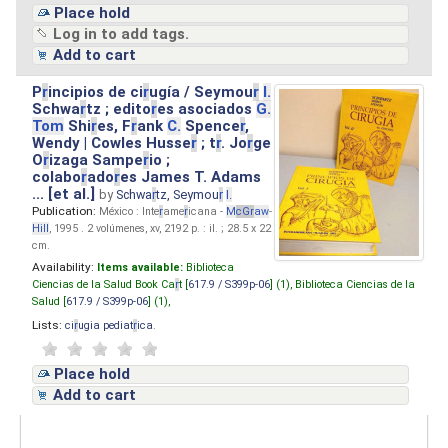
Place hold
Log in to add tags.
Add to cart
P
r
incipios de ci
r
ugía / Seymou
r
I.
Schwa
r
tz ; edito
r
es asociados
G.
Tom
Shi
r
es, F
r
ank
C.
Spence
r
,
Wendy | Cowles Husse
r
; t
r
. Jo
r
ge
O
r
izaga Sampe
r
io ;
colabo
r
ado
r
es James T. Adams
... [et al.]
by
Schwa
r
tz, Seymou
r
I.
Publication:
México : Inte
r
ame
r
icana -
M
cG
r
aw
-
Hill
, 1995 . 2 volúmenes, xv, 2192 p. : il. ; 28.5 x 22
cm.
Availability:
Items available:
Biblioteca
Ciencias de la Salud Book Ca
r
t [
617.9 / S399p-06
] (1),
Biblioteca Ciencias de la
Salud [
617.9 / S399p-06
] (1),
Lists:
ci
r
ugia pediat
r
ica
.
Place hold
Add to cart