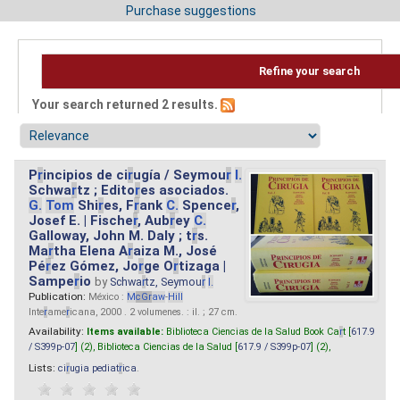
Purchase suggestions
Refine your search
Your search returned 2 results.
P
r
incipios de ci
r
ugía / Seymou
r
I.
Schwa
r
tz ; Edito
r
es asociados.
G.
Tom
Shi
r
es, F
r
ank
C.
Spence
r
,
Josef E. | Fische
r
, Aub
r
ey
C.
Galloway, John M. Daly ; t
r
s.
Ma
r
tha Elena A
r
aiza M., José
Pé
r
ez Gómez, Jo
r
ge O
r
tizaga |
Sampe
r
io
by
Schwa
r
tz, Seymou
r
I.
Publication:
México :
M
cG
r
aw
-
Hill
Inte
r
ame
r
icana, 2000 . 2 volumenes. : il. ; 27 cm.
Availability:
Items available:
Biblioteca Ciencias de la Salud Book Ca
r
t [
617.9
/ S399p-07
] (2),
Biblioteca Ciencias de la Salud [
617.9 / S399p-07
] (2),
Lists:
ci
r
ugia pediat
r
ica
.