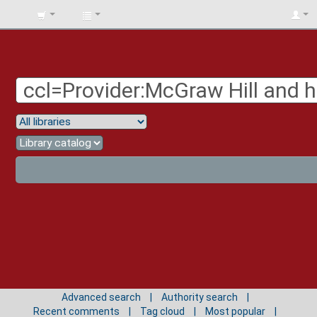
BIBLIOTECA
UNIV.
SURCOLOMBIANA
Advanced search
Authority search
Recent comments
Tag cloud
Most popular