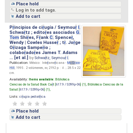
Place hold
Log in to add tags.
Add to cart
P
r
incipios de ci
r
ugía / Seymou
r
I.
Schwa
r
tz ; edito
r
es asociados
G.
Tom
Shi
r
es, F
r
ank
C.
Spence
r
,
Wendy | Cowles Husse
r
; t
r
. Jo
r
ge
O
r
izaga Sampe
r
io ;
colabo
r
ado
r
es James T. Adams
... [et al.]
by
Schwa
r
tz, Seymou
r
I.
Publication:
México : Inte
r
ame
r
icana -
M
cG
r
aw
-
Hill
, 1995 . 2 volúmenes, xv, 2192 p. : il. ; 28.5 x 22
cm.
Availability:
Items available:
Biblioteca
Ciencias de la Salud Book Ca
r
t [
617.9 / S399p-06
] (1),
Biblioteca Ciencias de la
Salud [
617.9 / S399p-06
] (1),
Lists:
ci
r
ugia pediat
r
ica
.
Place hold
Add to cart