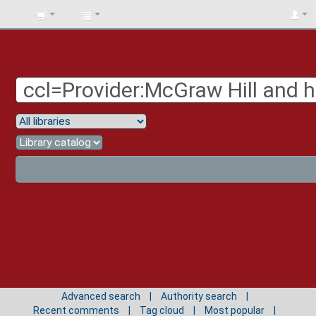
BIBLIOTECA
UNIV.
SURCOLOMBIANA
Advanced search
Authority search
Recent comments
Tag cloud
Most popular