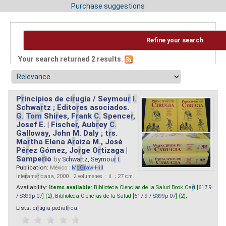
Purchase suggestions
Refine your search
Your search returned 2 results.
P
r
incipios de ci
r
ugía / Seymou
r
I.
Schwa
r
tz ; Edito
r
es asociados.
G.
Tom
Shi
r
es, F
r
ank
C.
Spence
r
,
Josef E. | Fische
r
, Aub
r
ey
C.
Galloway, John M. Daly ; t
r
s.
Ma
r
tha Elena A
r
aiza M., José
Pé
r
ez Gómez, Jo
r
ge O
r
tizaga |
Sampe
r
io
by
Schwa
r
tz, Seymou
r
I.
Publication:
México :
M
cG
r
aw
-
Hill
Inte
r
ame
r
icana, 2000 . 2 volumenes. : il. ; 27 cm.
Availability:
Items available:
Biblioteca Ciencias de la Salud Book Ca
r
t [
617.9
/ S399p-07
] (2),
Biblioteca Ciencias de la Salud [
617.9 / S399p-07
] (2),
Lists:
ci
r
ugia pediat
r
ica
.