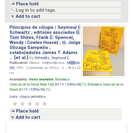
Place hold
Log in to add tags.
Add to cart
P
r
incipios de ci
r
ugía / Seymou
r
I.
Schwa
r
tz ; edito
r
es asociados
G.
Tom
Shi
r
es, F
r
ank
C.
Spence
r
,
Wendy | Cowles Husse
r
; t
r
. Jo
r
ge
O
r
izaga Sampe
r
io ;
colabo
r
ado
r
es James T. Adams
... [et al.]
by
Schwa
r
tz, Seymou
r
I.
Publication:
México : Inte
r
ame
r
icana -
M
cG
r
aw
-
Hill
, 1995 . 2 volúmenes, xv, 2192 p. : il. ; 28.5 x 22
cm.
Availability:
Items available:
Biblioteca
Ciencias de la Salud Book Ca
r
t [
617.9 / S399p-06
] (1),
Biblioteca Ciencias de la
Salud [
617.9 / S399p-06
] (1),
Lists:
ci
r
ugia pediat
r
ica
.
Place hold
Add to cart