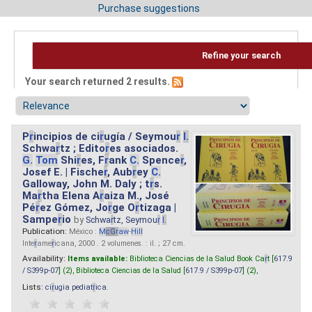
Purchase suggestions
Refine your search
Your search returned 2 results.
P
r
incipios de ci
r
ugía / Seymou
r
I.
Schwa
r
tz ; Edito
r
es asociados.
G.
Tom
Shi
r
es, F
r
ank
C.
Spence
r
,
Josef E. | Fische
r
, Aub
r
ey
C.
Galloway, John M. Daly ; t
r
s.
Ma
r
tha Elena A
r
aiza M., José
Pé
r
ez Gómez, Jo
r
ge O
r
tizaga |
Sampe
r
io
by
Schwa
r
tz, Seymou
r
I.
Publication:
México :
M
cG
r
aw
-
Hill
Inte
r
ame
r
icana, 2000 . 2 volumenes. : il. ; 27 cm.
Availability:
Items available:
Biblioteca Ciencias de la Salud Book Ca
r
t [
617.9
/ S399p-07
] (2),
Biblioteca Ciencias de la Salud [
617.9 / S399p-07
] (2),
Lists:
ci
r
ugia pediat
r
ica
.