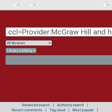
BIBLIOTECA
UNIV.
SURCOLOMBIANA
Advanced search
Authority search
Recent comments
Tag cloud
Most popular