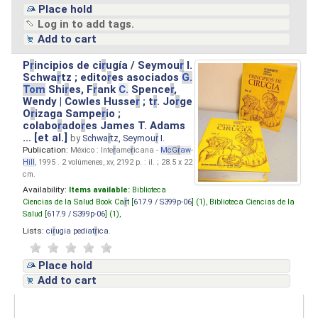
Place hold
Log in to add tags.
Add to cart
P
r
incipios de ci
r
ugía / Seymou
r
I.
Schwa
r
tz ; edito
r
es asociados
G.
Tom
Shi
r
es, F
r
ank
C.
Spence
r
,
Wendy | Cowles Husse
r
; t
r
. Jo
r
ge
O
r
izaga Sampe
r
io ;
colabo
r
ado
r
es James T. Adams
... [et al.]
by
Schwa
r
tz, Seymou
r
I.
Publication:
México : Inte
r
ame
r
icana -
M
cG
r
aw
-
Hill
, 1995 . 2 volúmenes, xv, 2192 p. : il. ; 28.5 x 22
cm.
Availability:
Items available:
Biblioteca
Ciencias de la Salud Book Ca
r
t [
617.9 / S399p-06
] (1),
Biblioteca Ciencias de la
Salud [
617.9 / S399p-06
] (1),
Lists:
ci
r
ugia pediat
r
ica
.
Place hold
Add to cart