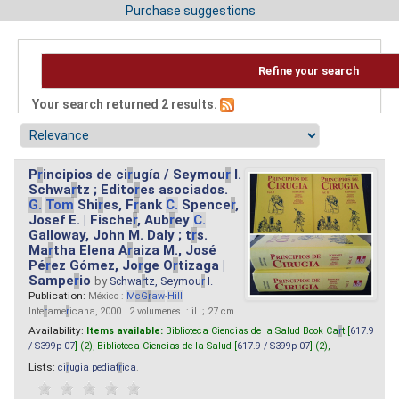
Purchase suggestions
Refine your search
Your search returned 2 results.
P
r
incipios de ci
r
ugía / Seymou
r
I.
Schwa
r
tz ; Edito
r
es asociados.
G.
Tom
Shi
r
es, F
r
ank
C.
Spence
r
,
Josef E. | Fische
r
, Aub
r
ey
C.
Galloway, John M. Daly ; t
r
s.
Ma
r
tha Elena A
r
aiza M., José
Pé
r
ez Gómez, Jo
r
ge O
r
tizaga |
Sampe
r
io
by
Schwa
r
tz, Seymou
r
I.
Publication:
México :
M
cG
r
aw
-
Hill
Inte
r
ame
r
icana, 2000 . 2 volumenes. : il. ; 27 cm.
Availability:
Items available:
Biblioteca Ciencias de la Salud Book Ca
r
t [
617.9
/ S399p-07
] (2),
Biblioteca Ciencias de la Salud [
617.9 / S399p-07
] (2),
Lists:
ci
r
ugia pediat
r
ica
.