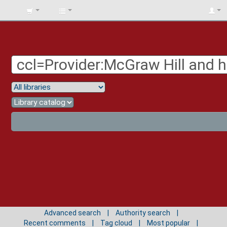
BIBLIOTECA
UNIV.
SURCOLOMBIANA
Advanced search
Authority search
Recent comments
Tag cloud
Most popular