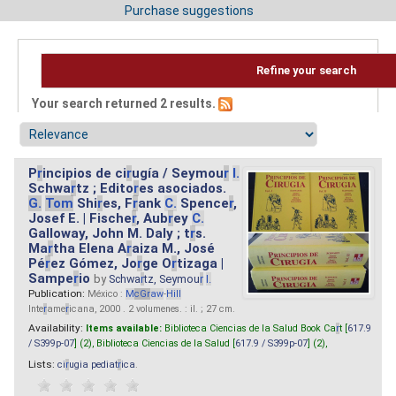
Purchase suggestions
Refine your search
Your search returned 2 results.
P
r
incipios de ci
r
ugía / Seymou
r
I.
Schwa
r
tz ; Edito
r
es asociados.
G.
Tom
Shi
r
es, F
r
ank
C.
Spence
r
,
Josef E. | Fische
r
, Aub
r
ey
C.
Galloway, John M. Daly ; t
r
s.
Ma
r
tha Elena A
r
aiza M., José
Pé
r
ez Gómez, Jo
r
ge O
r
tizaga |
Sampe
r
io
by
Schwa
r
tz, Seymou
r
I.
Publication:
México :
M
cG
r
aw
-
Hill
Inte
r
ame
r
icana, 2000 . 2 volumenes. : il. ; 27 cm.
Availability:
Items available:
Biblioteca Ciencias de la Salud Book Ca
r
t [
617.9
/ S399p-07
] (2),
Biblioteca Ciencias de la Salud [
617.9 / S399p-07
] (2),
Lists:
ci
r
ugia pediat
r
ica
.