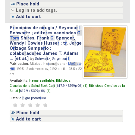
Place hold
Log in to add tags.
Add to cart
P
r
incipios de ci
r
ugía / Seymou
r
I.
Schwa
r
tz ; edito
r
es asociados
G.
Tom
Shi
r
es, F
r
ank
C.
Spence
r
,
Wendy | Cowles Husse
r
; t
r
. Jo
r
ge
O
r
izaga Sampe
r
io ;
colabo
r
ado
r
es James T. Adams
... [et al.]
by
Schwa
r
tz, Seymou
r
I.
Publication:
México : Inte
r
ame
r
icana -
M
cG
r
aw
-
Hill
, 1995 . 2 volúmenes, xv, 2192 p. : il. ; 28.5 x 22
cm.
Availability:
Items available:
Biblioteca
Ciencias de la Salud Book Ca
r
t [
617.9 / S399p-06
] (1),
Biblioteca Ciencias de la
Salud [
617.9 / S399p-06
] (1),
Lists:
ci
r
ugia pediat
r
ica
.
Place hold
Add to cart