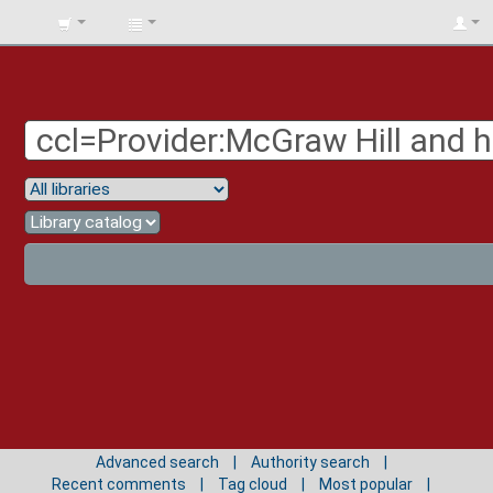
BIBLIOTECA
UNIV.
SURCOLOMBIANA
Advanced search
Authority search
Recent comments
Tag cloud
Most popular