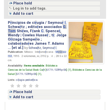
Place hold
Log in to add tags.
Add to cart
P
r
incipios de ci
r
ugía / Seymou
r
I.
Schwa
r
tz ; edito
r
es asociados
G.
Tom
Shi
r
es, F
r
ank
C.
Spence
r
,
Wendy | Cowles Husse
r
; t
r
. Jo
r
ge
O
r
izaga Sampe
r
io ;
colabo
r
ado
r
es James T. Adams
... [et al.]
by
Schwa
r
tz, Seymou
r
I.
Publication:
México : Inte
r
ame
r
icana -
M
cG
r
aw
-
Hill
, 1995 . 2 volúmenes, xv, 2192 p. : il. ; 28.5 x 22
cm.
Availability:
Items available:
Biblioteca
Ciencias de la Salud Book Ca
r
t [
617.9 / S399p-06
] (1),
Biblioteca Ciencias de la
Salud [
617.9 / S399p-06
] (1),
Lists:
ci
r
ugia pediat
r
ica
.
Place hold
Add to cart