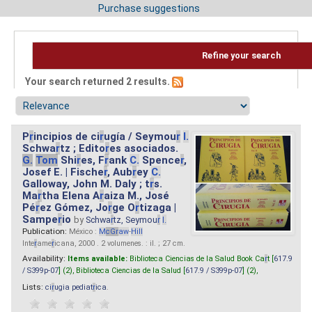
Purchase suggestions
Refine your search
Your search returned 2 results.
P
r
incipios de ci
r
ugía / Seymou
r
I.
Schwa
r
tz ; Edito
r
es asociados.
G.
Tom
Shi
r
es, F
r
ank
C.
Spence
r
,
Josef E. | Fische
r
, Aub
r
ey
C.
Galloway, John M. Daly ; t
r
s.
Ma
r
tha Elena A
r
aiza M., José
Pé
r
ez Gómez, Jo
r
ge O
r
tizaga |
Sampe
r
io
by
Schwa
r
tz, Seymou
r
I.
Publication:
México :
M
cG
r
aw
-
Hill
Inte
r
ame
r
icana, 2000 . 2 volumenes. : il. ; 27 cm.
Availability:
Items available:
Biblioteca Ciencias de la Salud Book Ca
r
t [
617.9
/ S399p-07
] (2),
Biblioteca Ciencias de la Salud [
617.9 / S399p-07
] (2),
Lists:
ci
r
ugia pediat
r
ica
.