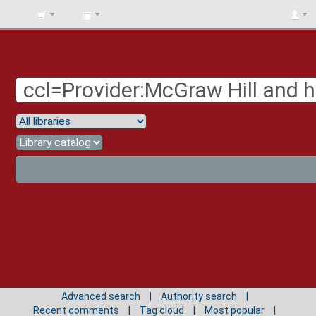
BIBLIOTECA
UNIV.
SURCOLOMBIANA
Advanced search
Authority search
Recent comments
Tag cloud
Most popular