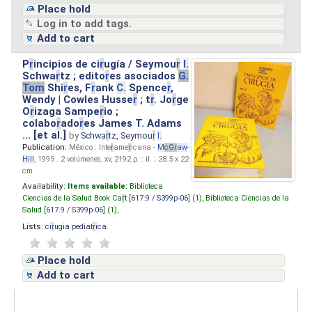
Place hold
Log in to add tags.
Add to cart
P
r
incipios de ci
r
ugía / Seymou
r
I.
Schwa
r
tz ; edito
r
es asociados
G.
Tom
Shi
r
es, F
r
ank
C.
Spence
r
,
Wendy | Cowles Husse
r
; t
r
. Jo
r
ge
O
r
izaga Sampe
r
io ;
colabo
r
ado
r
es James T. Adams
... [et al.]
by
Schwa
r
tz, Seymou
r
I.
Publication:
México : Inte
r
ame
r
icana -
M
cG
r
aw
-
Hill
, 1995 . 2 volúmenes, xv, 2192 p. : il. ; 28.5 x 22
cm.
Availability:
Items available:
Biblioteca
Ciencias de la Salud Book Ca
r
t [
617.9 / S399p-06
] (1),
Biblioteca Ciencias de la
Salud [
617.9 / S399p-06
] (1),
Lists:
ci
r
ugia pediat
r
ica
.
Place hold
Add to cart