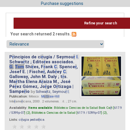
Purchase suggestions
Refine your search
Your search returned 2 results.
P
r
incipios de ci
r
ugía / Seymou
r
I.
Schwa
r
tz ; Edito
r
es asociados.
G.
Tom
Shi
r
es, F
r
ank
C.
Spence
r
,
Josef E. | Fische
r
, Aub
r
ey
C.
Galloway, John M. Daly ; t
r
s.
Ma
r
tha Elena A
r
aiza M., José
Pé
r
ez Gómez, Jo
r
ge O
r
tizaga |
Sampe
r
io
by
Schwa
r
tz, Seymou
r
I.
Publication:
México :
M
cG
r
aw
-
Hill
Inte
r
ame
r
icana, 2000 . 2 volumenes. : il. ; 27 cm.
Availability:
Items available:
Biblioteca Ciencias de la Salud Book Ca
r
t [
617.9
/ S399p-07
] (2),
Biblioteca Ciencias de la Salud [
617.9 / S399p-07
] (2),
Lists:
ci
r
ugia pediat
r
ica
.