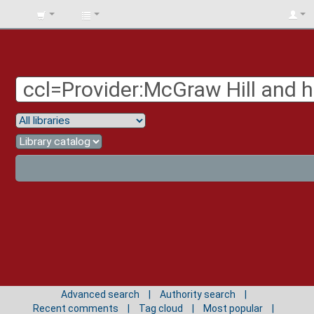
BIBLIOTECA
UNIV.
SURCOLOMBIANA
Advanced search
Authority search
Recent comments
Tag cloud
Most popular