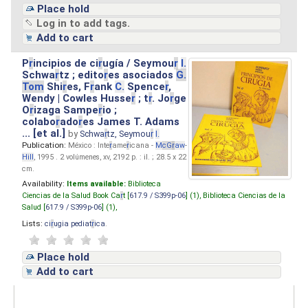
Place hold
Log in to add tags.
Add to cart
P
r
incipios de ci
r
ugía / Seymou
r
I.
Schwa
r
tz ; edito
r
es asociados
G.
Tom
Shi
r
es, F
r
ank
C.
Spence
r
,
Wendy | Cowles Husse
r
; t
r
. Jo
r
ge
O
r
izaga Sampe
r
io ;
colabo
r
ado
r
es James T. Adams
... [et al.]
by
Schwa
r
tz, Seymou
r
I.
Publication:
México : Inte
r
ame
r
icana -
M
cG
r
aw
-
Hill
, 1995 . 2 volúmenes, xv, 2192 p. : il. ; 28.5 x 22
cm.
Availability:
Items available:
Biblioteca
Ciencias de la Salud Book Ca
r
t [
617.9 / S399p-06
] (1),
Biblioteca Ciencias de la
Salud [
617.9 / S399p-06
] (1),
Lists:
ci
r
ugia pediat
r
ica
.
Place hold
Add to cart