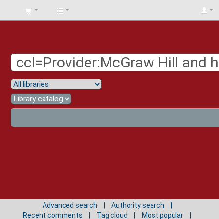
BIBLIOTECA
UNIV.
SURCOLOMBIANA
Advanced search
Authority search
Recent comments
Tag cloud
Most popular