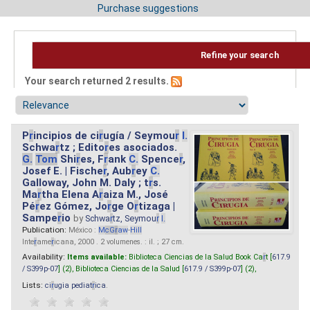
Purchase suggestions
Refine your search
Your search returned 2 results.
P
r
incipios de ci
r
ugía / Seymou
r
I.
Schwa
r
tz ; Edito
r
es asociados.
G.
Tom
Shi
r
es, F
r
ank
C.
Spence
r
,
Josef E. | Fische
r
, Aub
r
ey
C.
Galloway, John M. Daly ; t
r
s.
Ma
r
tha Elena A
r
aiza M., José
Pé
r
ez Gómez, Jo
r
ge O
r
tizaga |
Sampe
r
io
by
Schwa
r
tz, Seymou
r
I.
Publication:
México :
M
cG
r
aw
-
Hill
Inte
r
ame
r
icana, 2000 . 2 volumenes. : il. ; 27 cm.
Availability:
Items available:
Biblioteca Ciencias de la Salud Book Ca
r
t [
617.9
/ S399p-07
] (2),
Biblioteca Ciencias de la Salud [
617.9 / S399p-07
] (2),
Lists:
ci
r
ugia pediat
r
ica
.