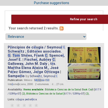
Purchase suggestions
Refine your search
Your search returned 2 results.
P
r
incipios de ci
r
ugía / Seymou
r
I.
Schwa
r
tz ; Edito
r
es asociados.
G.
Tom
Shi
r
es, F
r
ank
C.
Spence
r
,
Josef E. | Fische
r
, Aub
r
ey
C.
Galloway, John M. Daly ; t
r
s.
Ma
r
tha Elena A
r
aiza M., José
Pé
r
ez Gómez, Jo
r
ge O
r
tizaga |
Sampe
r
io
by
Schwa
r
tz, Seymou
r
I.
Publication:
México :
M
cG
r
aw
-
Hill
Inte
r
ame
r
icana, 2000 . 2 volumenes. : il. ; 27 cm.
Availability:
Items available:
Biblioteca Ciencias de la Salud Book Ca
r
t [
617.9
/ S399p-07
] (2),
Biblioteca Ciencias de la Salud [
617.9 / S399p-07
] (2),
Lists:
ci
r
ugia pediat
r
ica
.