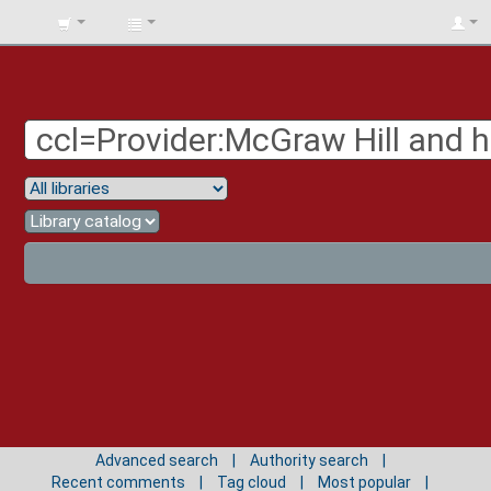
BIBLIOTECA
UNIV.
SURCOLOMBIANA
Advanced search
Authority search
Recent comments
Tag cloud
Most popular