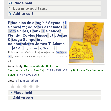
Place hold
Log in to add tags.
Add to cart
P
r
incipios de ci
r
ugía / Seymou
r
I.
Schwa
r
tz ; edito
r
es asociados
G.
Tom
Shi
r
es, F
r
ank
C.
Spence
r
,
Wendy | Cowles Husse
r
; t
r
. Jo
r
ge
O
r
izaga Sampe
r
io ;
colabo
r
ado
r
es James T. Adams
... [et al.]
by
Schwa
r
tz, Seymou
r
I.
Publication:
México : Inte
r
ame
r
icana -
M
cG
r
aw
-
Hill
, 1995 . 2 volúmenes, xv, 2192 p. : il. ; 28.5 x 22
cm.
Availability:
Items available:
Biblioteca
Ciencias de la Salud Book Ca
r
t [
617.9 / S399p-06
] (1),
Biblioteca Ciencias de la
Salud [
617.9 / S399p-06
] (1),
Lists:
ci
r
ugia pediat
r
ica
.
Place hold
Add to cart