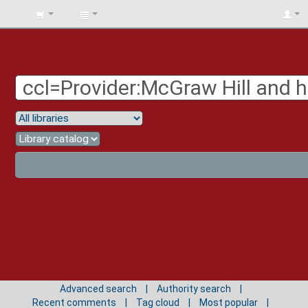
BIBLIOTECA
UNIV.
SURCOLOMBIANA
Advanced search
Authority search
Recent comments
Tag cloud
Most popular