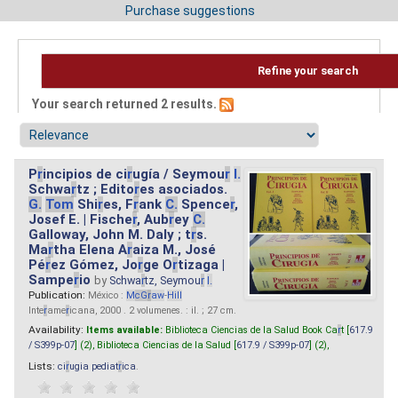
Purchase suggestions
Refine your search
Your search returned 2 results.
P
r
incipios de ci
r
ugía / Seymou
r
I.
Schwa
r
tz ; Edito
r
es asociados.
G.
Tom
Shi
r
es, F
r
ank
C.
Spence
r
,
Josef E. | Fische
r
, Aub
r
ey
C.
Galloway, John M. Daly ; t
r
s.
Ma
r
tha Elena A
r
aiza M., José
Pé
r
ez Gómez, Jo
r
ge O
r
tizaga |
Sampe
r
io
by
Schwa
r
tz, Seymou
r
I.
Publication:
México :
M
cG
r
aw
-
Hill
Inte
r
ame
r
icana, 2000 . 2 volumenes. : il. ; 27 cm.
Availability:
Items available:
Biblioteca Ciencias de la Salud Book Ca
r
t [
617.9
/ S399p-07
] (2),
Biblioteca Ciencias de la Salud [
617.9 / S399p-07
] (2),
Lists:
ci
r
ugia pediat
r
ica
.