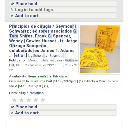
Place hold
Log in to add tags.
Add to cart
P
r
incipios de ci
r
ugía / Seymou
r
I.
Schwa
r
tz ; edito
r
es asociados
G.
Tom
Shi
r
es, F
r
ank
C.
Spence
r
,
Wendy | Cowles Husse
r
; t
r
. Jo
r
ge
O
r
izaga Sampe
r
io ;
colabo
r
ado
r
es James T. Adams
... [et al.]
by
Schwa
r
tz, Seymou
r
I.
Publication:
México : Inte
r
ame
r
icana -
M
cG
r
aw
-
Hill
, 1995 . 2 volúmenes, xv, 2192 p. : il. ; 28.5 x 22
cm.
Availability:
Items available:
Biblioteca
Ciencias de la Salud Book Ca
r
t [
617.9 / S399p-06
] (1),
Biblioteca Ciencias de la
Salud [
617.9 / S399p-06
] (1),
Lists:
ci
r
ugia pediat
r
ica
.
Place hold
Add to cart