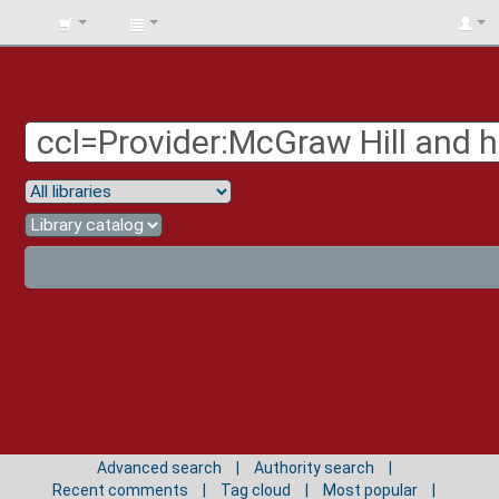
BIBLIOTECA
UNIV.
SURCOLOMBIANA
Advanced search
Authority search
Recent comments
Tag cloud
Most popular