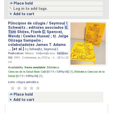
Place hold
Log in to add tags.
Add to cart
P
r
incipios de ci
r
ugía / Seymou
r
I.
Schwa
r
tz ; edito
r
es asociados
G.
Tom
Shi
r
es, F
r
ank
C.
Spence
r
,
Wendy | Cowles Husse
r
; t
r
. Jo
r
ge
O
r
izaga Sampe
r
io ;
colabo
r
ado
r
es James T. Adams
... [et al.]
by
Schwa
r
tz, Seymou
r
I.
Publication:
México : Inte
r
ame
r
icana -
M
cG
r
aw
-
Hill
, 1995 . 2 volúmenes, xv, 2192 p. : il. ; 28.5 x 22
cm.
Availability:
Items available:
Biblioteca
Ciencias de la Salud Book Ca
r
t [
617.9 / S399p-06
] (1),
Biblioteca Ciencias de la
Salud [
617.9 / S399p-06
] (1),
Lists:
ci
r
ugia pediat
r
ica
.
Place hold
Add to cart