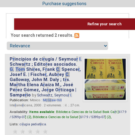
Purchase suggestions
Refine your search
Your search returned 2 results.
P
r
incipios de ci
r
ugía / Seymou
r
I.
Schwa
r
tz ; Edito
r
es asociados.
G.
Tom
Shi
r
es, F
r
ank
C.
Spence
r
,
Josef E. | Fische
r
, Aub
r
ey
C.
Galloway, John M. Daly ; t
r
s.
Ma
r
tha Elena A
r
aiza M., José
Pé
r
ez Gómez, Jo
r
ge O
r
tizaga |
Sampe
r
io
by
Schwa
r
tz, Seymou
r
I.
Publication:
México :
M
cG
r
aw
-
Hill
Inte
r
ame
r
icana, 2000 . 2 volumenes. : il. ; 27 cm.
Availability:
Items available:
Biblioteca Ciencias de la Salud Book Ca
r
t [
617.9
/ S399p-07
] (2),
Biblioteca Ciencias de la Salud [
617.9 / S399p-07
] (2),
Lists:
ci
r
ugia pediat
r
ica
.