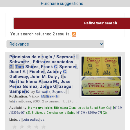
Purchase suggestions
Refine your search
Your search returned 2 results.
P
r
incipios de ci
r
ugía / Seymou
r
I.
Schwa
r
tz ; Edito
r
es asociados.
G.
Tom
Shi
r
es, F
r
ank
C.
Spence
r
,
Josef E. | Fische
r
, Aub
r
ey
C.
Galloway, John M. Daly ; t
r
s.
Ma
r
tha Elena A
r
aiza M., José
Pé
r
ez Gómez, Jo
r
ge O
r
tizaga |
Sampe
r
io
by
Schwa
r
tz, Seymou
r
I.
Publication:
México :
M
cG
r
aw
-
Hill
Inte
r
ame
r
icana, 2000 . 2 volumenes. : il. ; 27 cm.
Availability:
Items available:
Biblioteca Ciencias de la Salud Book Ca
r
t [
617.9
/ S399p-07
] (2),
Biblioteca Ciencias de la Salud [
617.9 / S399p-07
] (2),
Lists:
ci
r
ugia pediat
r
ica
.