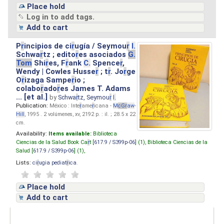
Place hold
Log in to add tags.
Add to cart
P
r
incipios de ci
r
ugía / Seymou
r
I.
Schwa
r
tz ; edito
r
es asociados
G.
Tom
Shi
r
es, F
r
ank
C.
Spence
r
,
Wendy | Cowles Husse
r
; t
r
. Jo
r
ge
O
r
izaga Sampe
r
io ;
colabo
r
ado
r
es James T. Adams
... [et al.]
by
Schwa
r
tz, Seymou
r
I.
Publication:
México : Inte
r
ame
r
icana -
M
cG
r
aw
-
Hill
, 1995 . 2 volúmenes, xv, 2192 p. : il. ; 28.5 x 22
cm.
Availability:
Items available:
Biblioteca
Ciencias de la Salud Book Ca
r
t [
617.9 / S399p-06
] (1),
Biblioteca Ciencias de la
Salud [
617.9 / S399p-06
] (1),
Lists:
ci
r
ugia pediat
r
ica
.
Place hold
Add to cart