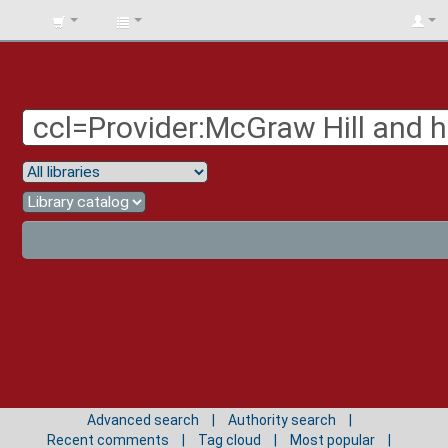
BIBLIOTECA
UNIV.
SURCOLOMBIANA
Advanced search
Authority search
Recent comments
Tag cloud
Most popular