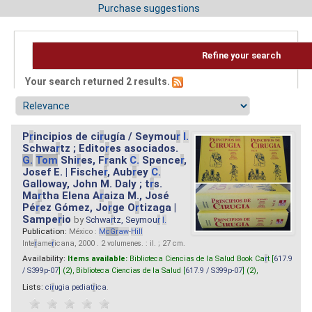
Purchase suggestions
Refine your search
Your search returned 2 results.
P
r
incipios de ci
r
ugía / Seymou
r
I.
Schwa
r
tz ; Edito
r
es asociados.
G.
Tom
Shi
r
es, F
r
ank
C.
Spence
r
,
Josef E. | Fische
r
, Aub
r
ey
C.
Galloway, John M. Daly ; t
r
s.
Ma
r
tha Elena A
r
aiza M., José
Pé
r
ez Gómez, Jo
r
ge O
r
tizaga |
Sampe
r
io
by
Schwa
r
tz, Seymou
r
I.
Publication:
México :
M
cG
r
aw
-
Hill
Inte
r
ame
r
icana, 2000 . 2 volumenes. : il. ; 27 cm.
Availability:
Items available:
Biblioteca Ciencias de la Salud Book Ca
r
t [
617.9
/ S399p-07
] (2),
Biblioteca Ciencias de la Salud [
617.9 / S399p-07
] (2),
Lists:
ci
r
ugia pediat
r
ica
.