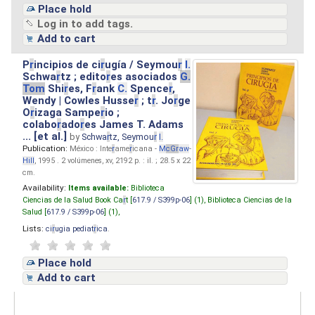
Place hold
Log in to add tags.
Add to cart
P
r
incipios de ci
r
ugía / Seymou
r
I.
Schwa
r
tz ; edito
r
es asociados
G.
Tom
Shi
r
es, F
r
ank
C.
Spence
r
,
Wendy | Cowles Husse
r
; t
r
. Jo
r
ge
O
r
izaga Sampe
r
io ;
colabo
r
ado
r
es James T. Adams
... [et al.]
by
Schwa
r
tz, Seymou
r
I.
Publication:
México : Inte
r
ame
r
icana -
M
cG
r
aw
-
Hill
, 1995 . 2 volúmenes, xv, 2192 p. : il. ; 28.5 x 22
cm.
Availability:
Items available:
Biblioteca
Ciencias de la Salud Book Ca
r
t [
617.9 / S399p-06
] (1),
Biblioteca Ciencias de la
Salud [
617.9 / S399p-06
] (1),
Lists:
ci
r
ugia pediat
r
ica
.
Place hold
Add to cart