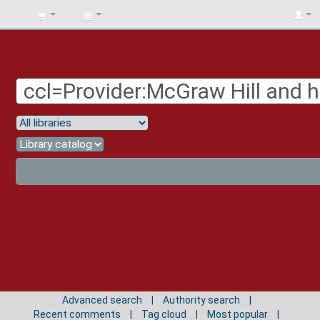
BIBLIOTECA
UNIV.
SURCOLOMBIANA
Advanced search
Authority search
Recent comments
Tag cloud
Most popular