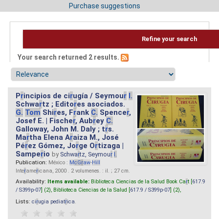
Purchase suggestions
Refine your search
Your search returned 2 results.
P
r
incipios de ci
r
ugía / Seymou
r
I.
Schwa
r
tz ; Edito
r
es asociados.
G.
Tom
Shi
r
es, F
r
ank
C.
Spence
r
,
Josef E. | Fische
r
, Aub
r
ey
C.
Galloway, John M. Daly ; t
r
s.
Ma
r
tha Elena A
r
aiza M., José
Pé
r
ez Gómez, Jo
r
ge O
r
tizaga |
Sampe
r
io
by
Schwa
r
tz, Seymou
r
I.
Publication:
México :
M
cG
r
aw
-
Hill
Inte
r
ame
r
icana, 2000 . 2 volumenes. : il. ; 27 cm.
Availability:
Items available:
Biblioteca Ciencias de la Salud Book Ca
r
t [
617.9
/ S399p-07
] (2),
Biblioteca Ciencias de la Salud [
617.9 / S399p-07
] (2),
Lists:
ci
r
ugia pediat
r
ica
.