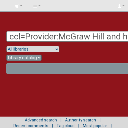
BIBLIOTECA
UNIV.
SURCOLOMBIANA
Advanced search
Authority search
Recent comments
Tag cloud
Most popular