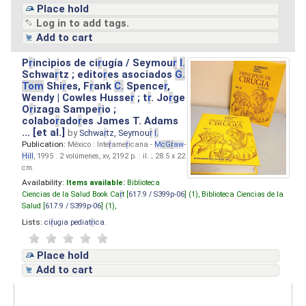
Place hold
Log in to add tags.
Add to cart
P
r
incipios de ci
r
ugía / Seymou
r
I.
Schwa
r
tz ; edito
r
es asociados
G.
Tom
Shi
r
es, F
r
ank
C.
Spence
r
,
Wendy | Cowles Husse
r
; t
r
. Jo
r
ge
O
r
izaga Sampe
r
io ;
colabo
r
ado
r
es James T. Adams
... [et al.]
by
Schwa
r
tz, Seymou
r
I.
Publication:
México : Inte
r
ame
r
icana -
M
cG
r
aw
-
Hill
, 1995 . 2 volúmenes, xv, 2192 p. : il. ; 28.5 x 22
cm.
Availability:
Items available:
Biblioteca
Ciencias de la Salud Book Ca
r
t [
617.9 / S399p-06
] (1),
Biblioteca Ciencias de la
Salud [
617.9 / S399p-06
] (1),
Lists:
ci
r
ugia pediat
r
ica
.
Place hold
Add to cart