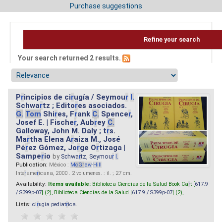
Purchase suggestions
Refine your search
Your search returned 2 results.
P
r
incipios de ci
r
ugía / Seymou
r
I.
Schwa
r
tz ; Edito
r
es asociados.
G.
Tom
Shi
r
es, F
r
ank
C.
Spence
r
,
Josef E. | Fische
r
, Aub
r
ey
C.
Galloway, John M. Daly ; t
r
s.
Ma
r
tha Elena A
r
aiza M., José
Pé
r
ez Gómez, Jo
r
ge O
r
tizaga |
Sampe
r
io
by
Schwa
r
tz, Seymou
r
I.
Publication:
México :
M
cG
r
aw
-
Hill
Inte
r
ame
r
icana, 2000 . 2 volumenes. : il. ; 27 cm.
Availability:
Items available:
Biblioteca Ciencias de la Salud Book Ca
r
t [
617.9
/ S399p-07
] (2),
Biblioteca Ciencias de la Salud [
617.9 / S399p-07
] (2),
Lists:
ci
r
ugia pediat
r
ica
.