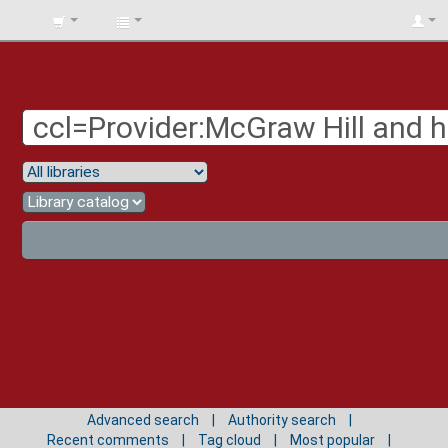
BIBLIOTECA
UNIV.
SURCOLOMBIANA
Advanced search
Authority search
Recent comments
Tag cloud
Most popular