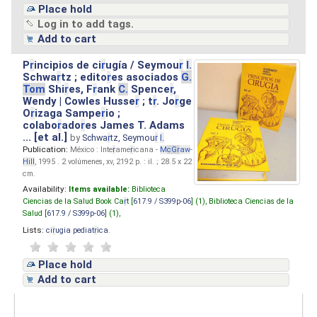
Place hold
Log in to add tags.
Add to cart
P
r
incipios de ci
r
ugía / Seymou
r
I.
Schwa
r
tz ; edito
r
es asociados
G.
Tom
Shi
r
es, F
r
ank
C.
Spence
r
,
Wendy | Cowles Husse
r
; t
r
. Jo
r
ge
O
r
izaga Sampe
r
io ;
colabo
r
ado
r
es James T. Adams
... [et al.]
by
Schwa
r
tz, Seymou
r
I.
Publication:
México : Inte
r
ame
r
icana -
M
cG
r
aw
-
Hill
, 1995 . 2 volúmenes, xv, 2192 p. : il. ; 28.5 x 22
cm.
Availability:
Items available:
Biblioteca
Ciencias de la Salud Book Ca
r
t [
617.9 / S399p-06
] (1),
Biblioteca Ciencias de la
Salud [
617.9 / S399p-06
] (1),
Lists:
ci
r
ugia pediat
r
ica
.
Place hold
Add to cart