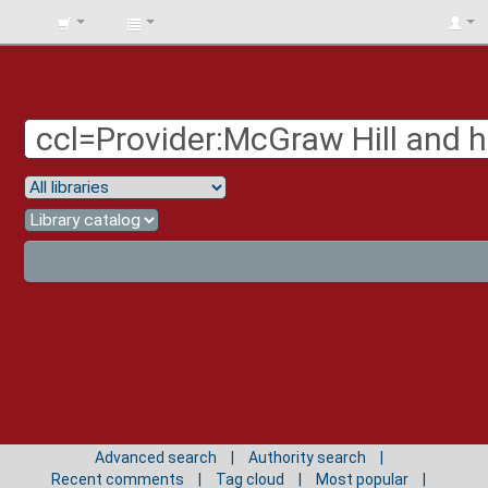
BIBLIOTECA
UNIV.
SURCOLOMBIANA
Advanced search
Authority search
Recent comments
Tag cloud
Most popular