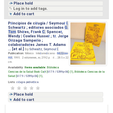
Place hold
Log in to add tags.
Add to cart
P
r
incipios de ci
r
ugía / Seymou
r
I.
Schwa
r
tz ; edito
r
es asociados
G.
Tom
Shi
r
es, F
r
ank
C.
Spence
r
,
Wendy | Cowles Husse
r
; t
r
. Jo
r
ge
O
r
izaga Sampe
r
io ;
colabo
r
ado
r
es James T. Adams
... [et al.]
by
Schwa
r
tz, Seymou
r
I.
Publication:
México : Inte
r
ame
r
icana -
M
cG
r
aw
-
Hill
, 1995 . 2 volúmenes, xv, 2192 p. : il. ; 28.5 x 22
cm.
Availability:
Items available:
Biblioteca
Ciencias de la Salud Book Ca
r
t [
617.9 / S399p-06
] (1),
Biblioteca Ciencias de la
Salud [
617.9 / S399p-06
] (1),
Lists:
ci
r
ugia pediat
r
ica
.
Place hold
Add to cart