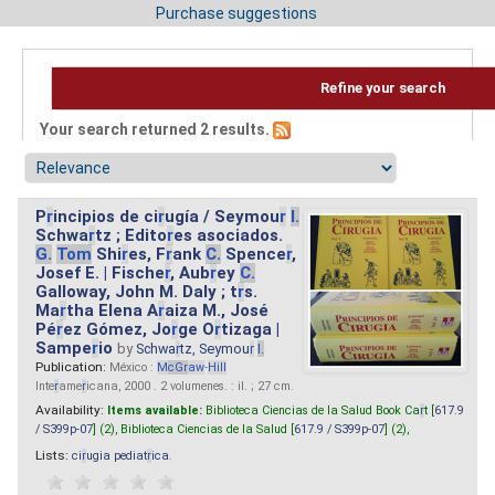
Purchase suggestions
Refine your search
Your search returned 2 results.
P
r
incipios de ci
r
ugía / Seymou
r
I.
Schwa
r
tz ; Edito
r
es asociados.
G.
Tom
Shi
r
es, F
r
ank
C.
Spence
r
,
Josef E. | Fische
r
, Aub
r
ey
C.
Galloway, John M. Daly ; t
r
s.
Ma
r
tha Elena A
r
aiza M., José
Pé
r
ez Gómez, Jo
r
ge O
r
tizaga |
Sampe
r
io
by
Schwa
r
tz, Seymou
r
I.
Publication:
México :
M
cG
r
aw
-
Hill
Inte
r
ame
r
icana, 2000 . 2 volumenes. : il. ; 27 cm.
Availability:
Items available:
Biblioteca Ciencias de la Salud Book Ca
r
t [
617.9
/ S399p-07
] (2),
Biblioteca Ciencias de la Salud [
617.9 / S399p-07
] (2),
Lists:
ci
r
ugia pediat
r
ica
.