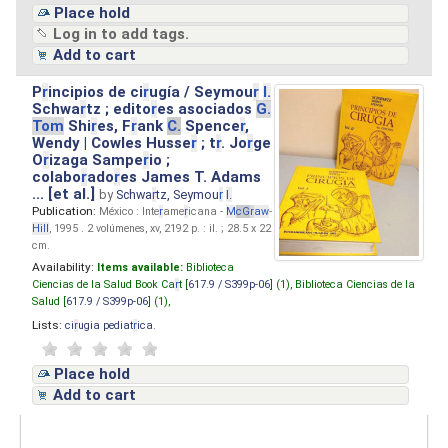
Place hold
Log in to add tags.
Add to cart
P
r
incipios de ci
r
ugía / Seymou
r
I.
Schwa
r
tz ; edito
r
es asociados
G.
Tom
Shi
r
es, F
r
ank
C.
Spence
r
,
Wendy | Cowles Husse
r
; t
r
. Jo
r
ge
O
r
izaga Sampe
r
io ;
colabo
r
ado
r
es James T. Adams
... [et al.]
by
Schwa
r
tz, Seymou
r
I.
Publication:
México : Inte
r
ame
r
icana -
M
cG
r
aw
-
Hill
, 1995 . 2 volúmenes, xv, 2192 p. : il. ; 28.5 x 22
cm.
Availability:
Items available:
Biblioteca
Ciencias de la Salud Book Ca
r
t [
617.9 / S399p-06
] (1),
Biblioteca Ciencias de la
Salud [
617.9 / S399p-06
] (1),
Lists:
ci
r
ugia pediat
r
ica
.
Place hold
Add to cart