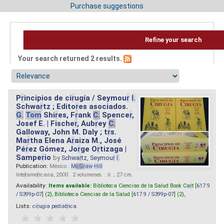
Purchase suggestions
Refine your search
Your search returned 2 results.
P
r
incipios de ci
r
ugía / Seymou
r
I.
Schwa
r
tz ; Edito
r
es asociados.
G.
Tom
Shi
r
es, F
r
ank
C.
Spence
r
,
Josef E. | Fische
r
, Aub
r
ey
C.
Galloway, John M. Daly ; t
r
s.
Ma
r
tha Elena A
r
aiza M., José
Pé
r
ez Gómez, Jo
r
ge O
r
tizaga |
Sampe
r
io
by
Schwa
r
tz, Seymou
r
I.
Publication:
México :
M
cG
r
aw
-
Hill
Inte
r
ame
r
icana, 2000 . 2 volumenes. : il. ; 27 cm.
Availability:
Items available:
Biblioteca Ciencias de la Salud Book Ca
r
t [
617.9
/ S399p-07
] (2),
Biblioteca Ciencias de la Salud [
617.9 / S399p-07
] (2),
Lists:
ci
r
ugia pediat
r
ica
.