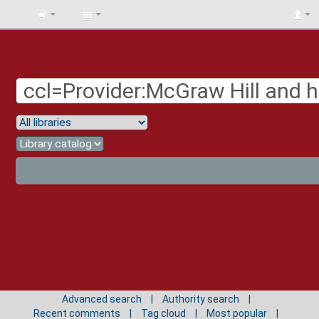
BIBLIOTECA
UNIV.
SURCOLOMBIANA
Advanced search
Authority search
Recent comments
Tag cloud
Most popular