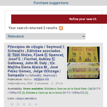
Purchase suggestions
Refine your search
Your search returned 2 results.
P
r
incipios de ci
r
ugía / Seymou
r
I.
Schwa
r
tz ; Edito
r
es asociados.
G.
Tom
Shi
r
es, F
r
ank
C.
Spence
r
,
Josef E. | Fische
r
, Aub
r
ey
C.
Galloway, John M. Daly ; t
r
s.
Ma
r
tha Elena A
r
aiza M., José
Pé
r
ez Gómez, Jo
r
ge O
r
tizaga |
Sampe
r
io
by
Schwa
r
tz, Seymou
r
I.
Publication:
México :
M
cG
r
aw
-
Hill
Inte
r
ame
r
icana, 2000 . 2 volumenes. : il. ; 27 cm.
Availability:
Items available:
Biblioteca Ciencias de la Salud Book Ca
r
t [
617.9
/ S399p-07
] (2),
Biblioteca Ciencias de la Salud [
617.9 / S399p-07
] (2),
Lists:
ci
r
ugia pediat
r
ica
.