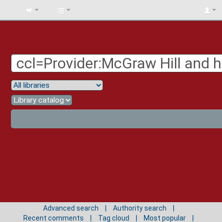
BIBLIOTECA
UNIV.
SURCOLOMBIANA
Advanced search
Authority search
Recent comments
Tag cloud
Most popular