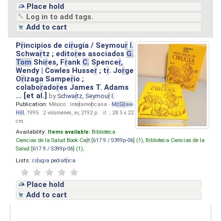
Place hold
Log in to add tags.
Add to cart
P
r
incipios de ci
r
ugía / Seymou
r
I.
Schwa
r
tz ; edito
r
es asociados
G.
Tom
Shi
r
es, F
r
ank
C.
Spence
r
,
Wendy | Cowles Husse
r
; t
r
. Jo
r
ge
O
r
izaga Sampe
r
io ;
colabo
r
ado
r
es James T. Adams
... [et al.]
by
Schwa
r
tz, Seymou
r
I.
Publication:
México : Inte
r
ame
r
icana -
M
cG
r
aw
-
Hill
, 1995 . 2 volúmenes, xv, 2192 p. : il. ; 28.5 x 22
cm.
Availability:
Items available:
Biblioteca
Ciencias de la Salud Book Ca
r
t [
617.9 / S399p-06
] (1),
Biblioteca Ciencias de la
Salud [
617.9 / S399p-06
] (1),
Lists:
ci
r
ugia pediat
r
ica
.
Place hold
Add to cart