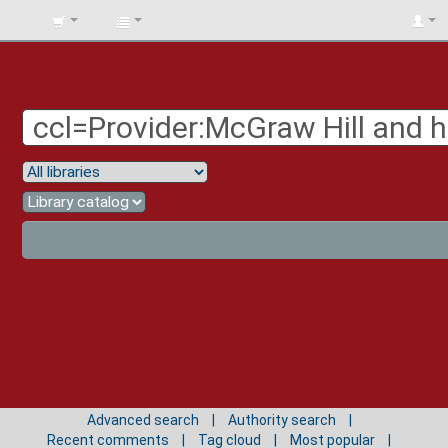
BIBLIOTECA
UNIV.
SURCOLOMBIANA
Advanced search
Authority search
Recent comments
Tag cloud
Most popular