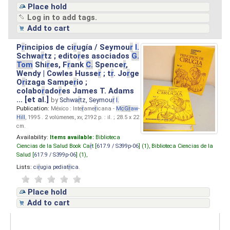
Place hold
Log in to add tags.
Add to cart
P
r
incipios de ci
r
ugía / Seymou
r
I.
Schwa
r
tz ; edito
r
es asociados
G.
Tom
Shi
r
es, F
r
ank
C.
Spence
r
,
Wendy | Cowles Husse
r
; t
r
. Jo
r
ge
O
r
izaga Sampe
r
io ;
colabo
r
ado
r
es James T. Adams
... [et al.]
by
Schwa
r
tz, Seymou
r
I.
Publication:
México : Inte
r
ame
r
icana -
M
cG
r
aw
-
Hill
, 1995 . 2 volúmenes, xv, 2192 p. : il. ; 28.5 x 22
cm.
Availability:
Items available:
Biblioteca
Ciencias de la Salud Book Ca
r
t [
617.9 / S399p-06
] (1),
Biblioteca Ciencias de la
Salud [
617.9 / S399p-06
] (1),
Lists:
ci
r
ugia pediat
r
ica
.
Place hold
Add to cart