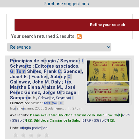
Purchase suggestions
Refine your search
Your search returned 2 results.
P
r
incipios de ci
r
ugía / Seymou
r
I.
Schwa
r
tz ; Edito
r
es asociados.
G.
Tom
Shi
r
es, F
r
ank
C.
Spence
r
,
Josef E. | Fische
r
, Aub
r
ey
C.
Galloway, John M. Daly ; t
r
s.
Ma
r
tha Elena A
r
aiza M., José
Pé
r
ez Gómez, Jo
r
ge O
r
tizaga |
Sampe
r
io
by
Schwa
r
tz, Seymou
r
I.
Publication:
México :
M
cG
r
aw
-
Hill
Inte
r
ame
r
icana, 2000 . 2 volumenes. : il. ; 27 cm.
Availability:
Items available:
Biblioteca Ciencias de la Salud Book Ca
r
t [
617.9
/ S399p-07
] (2),
Biblioteca Ciencias de la Salud [
617.9 / S399p-07
] (2),
Lists:
ci
r
ugia pediat
r
ica
.