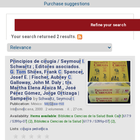
Purchase suggestions
Refine your search
Your search returned 2 results.
P
r
incipios de ci
r
ugía / Seymou
r
I.
Schwa
r
tz ; Edito
r
es asociados.
G.
Tom
Shi
r
es, F
r
ank
C.
Spence
r
,
Josef E. | Fische
r
, Aub
r
ey
C.
Galloway, John M. Daly ; t
r
s.
Ma
r
tha Elena A
r
aiza M., José
Pé
r
ez Gómez, Jo
r
ge O
r
tizaga |
Sampe
r
io
by
Schwa
r
tz, Seymou
r
I.
Publication:
México :
M
cG
r
aw
-
Hill
Inte
r
ame
r
icana, 2000 . 2 volumenes. : il. ; 27 cm.
Availability:
Items available:
Biblioteca Ciencias de la Salud Book Ca
r
t [
617.9
/ S399p-07
] (2),
Biblioteca Ciencias de la Salud [
617.9 / S399p-07
] (2),
Lists:
ci
r
ugia pediat
r
ica
.