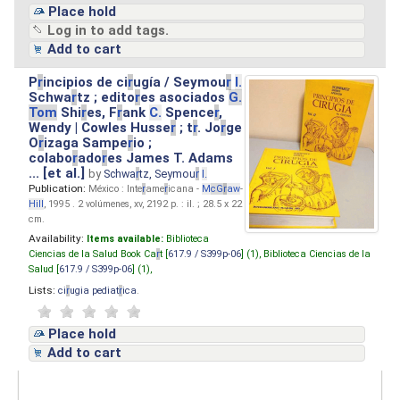
Place hold
Log in to add tags.
Add to cart
P
r
incipios de ci
r
ugía / Seymou
r
I.
Schwa
r
tz ; edito
r
es asociados
G.
Tom
Shi
r
es, F
r
ank
C.
Spence
r
,
Wendy | Cowles Husse
r
; t
r
. Jo
r
ge
O
r
izaga Sampe
r
io ;
colabo
r
ado
r
es James T. Adams
... [et al.]
by
Schwa
r
tz, Seymou
r
I.
Publication:
México : Inte
r
ame
r
icana -
M
cG
r
aw
-
Hill
, 1995 . 2 volúmenes, xv, 2192 p. : il. ; 28.5 x 22
cm.
Availability:
Items available:
Biblioteca
Ciencias de la Salud Book Ca
r
t [
617.9 / S399p-06
] (1),
Biblioteca Ciencias de la
Salud [
617.9 / S399p-06
] (1),
Lists:
ci
r
ugia pediat
r
ica
.
Place hold
Add to cart