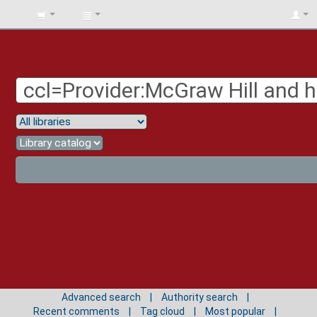
BIBLIOTECA
UNIV.
SURCOLOMBIANA
Advanced search
Authority search
Recent comments
Tag cloud
Most popular