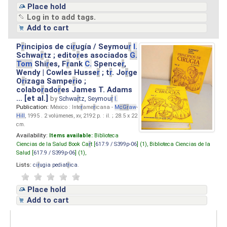
Place hold
Log in to add tags.
Add to cart
P
r
incipios de ci
r
ugía / Seymou
r
I.
Schwa
r
tz ; edito
r
es asociados
G.
Tom
Shi
r
es, F
r
ank
C.
Spence
r
,
Wendy | Cowles Husse
r
; t
r
. Jo
r
ge
O
r
izaga Sampe
r
io ;
colabo
r
ado
r
es James T. Adams
... [et al.]
by
Schwa
r
tz, Seymou
r
I.
Publication:
México : Inte
r
ame
r
icana -
M
cG
r
aw
-
Hill
, 1995 . 2 volúmenes, xv, 2192 p. : il. ; 28.5 x 22
cm.
Availability:
Items available:
Biblioteca
Ciencias de la Salud Book Ca
r
t [
617.9 / S399p-06
] (1),
Biblioteca Ciencias de la
Salud [
617.9 / S399p-06
] (1),
Lists:
ci
r
ugia pediat
r
ica
.
Place hold
Add to cart