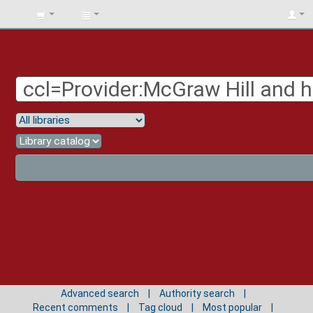
BIBLIOTECA
UNIV.
SURCOLOMBIANA
Advanced search
Authority search
Recent comments
Tag cloud
Most popular