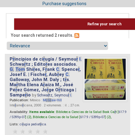
Purchase suggestions
Refine your search
Your search returned 2 results.
P
r
incipios de ci
r
ugía / Seymou
r
I.
Schwa
r
tz ; Edito
r
es asociados.
G.
Tom
Shi
r
es, F
r
ank
C.
Spence
r
,
Josef E. | Fische
r
, Aub
r
ey
C.
Galloway, John M. Daly ; t
r
s.
Ma
r
tha Elena A
r
aiza M., José
Pé
r
ez Gómez, Jo
r
ge O
r
tizaga |
Sampe
r
io
by
Schwa
r
tz, Seymou
r
I.
Publication:
México :
M
cG
r
aw
-
Hill
Inte
r
ame
r
icana, 2000 . 2 volumenes. : il. ; 27 cm.
Availability:
Items available:
Biblioteca Ciencias de la Salud Book Ca
r
t [
617.9
/ S399p-07
] (2),
Biblioteca Ciencias de la Salud [
617.9 / S399p-07
] (2),
Lists:
ci
r
ugia pediat
r
ica
.