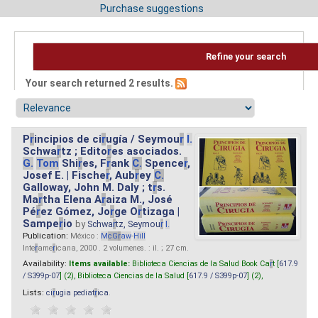
Purchase suggestions
Refine your search
Your search returned 2 results.
P
r
incipios de ci
r
ugía / Seymou
r
I.
Schwa
r
tz ; Edito
r
es asociados.
G.
Tom
Shi
r
es, F
r
ank
C.
Spence
r
,
Josef E. | Fische
r
, Aub
r
ey
C.
Galloway, John M. Daly ; t
r
s.
Ma
r
tha Elena A
r
aiza M., José
Pé
r
ez Gómez, Jo
r
ge O
r
tizaga |
Sampe
r
io
by
Schwa
r
tz, Seymou
r
I.
Publication:
México :
M
cG
r
aw
-
Hill
Inte
r
ame
r
icana, 2000 . 2 volumenes. : il. ; 27 cm.
Availability:
Items available:
Biblioteca Ciencias de la Salud Book Ca
r
t [
617.9
/ S399p-07
] (2),
Biblioteca Ciencias de la Salud [
617.9 / S399p-07
] (2),
Lists:
ci
r
ugia pediat
r
ica
.