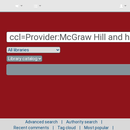
BIBLIOTECA
UNIV.
SURCOLOMBIANA
Advanced search
Authority search
Recent comments
Tag cloud
Most popular