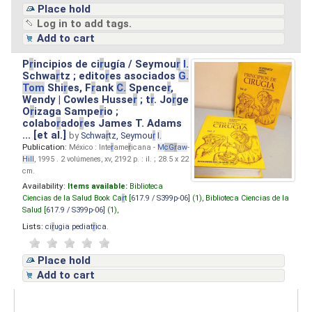
Place hold
Log in to add tags.
Add to cart
P
r
incipios de ci
r
ugía / Seymou
r
I.
Schwa
r
tz ; edito
r
es asociados
G.
Tom
Shi
r
es, F
r
ank
C.
Spence
r
,
Wendy | Cowles Husse
r
; t
r
. Jo
r
ge
O
r
izaga Sampe
r
io ;
colabo
r
ado
r
es James T. Adams
... [et al.]
by
Schwa
r
tz, Seymou
r
I.
Publication:
México : Inte
r
ame
r
icana -
M
cG
r
aw
-
Hill
, 1995 . 2 volúmenes, xv, 2192 p. : il. ; 28.5 x 22
cm.
Availability:
Items available:
Biblioteca
Ciencias de la Salud Book Ca
r
t [
617.9 / S399p-06
] (1),
Biblioteca Ciencias de la
Salud [
617.9 / S399p-06
] (1),
Lists:
ci
r
ugia pediat
r
ica
.
Place hold
Add to cart