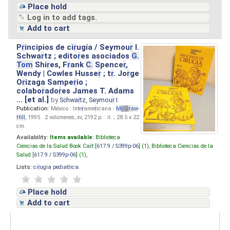
Place hold
Log in to add tags.
Add to cart
P
r
incipios de ci
r
ugía / Seymou
r
I.
Schwa
r
tz ; edito
r
es asociados
G.
Tom
Shi
r
es, F
r
ank
C.
Spence
r
,
Wendy | Cowles Husse
r
; t
r
. Jo
r
ge
O
r
izaga Sampe
r
io ;
colabo
r
ado
r
es James T. Adams
... [et al.]
by
Schwa
r
tz, Seymou
r
I.
Publication:
México : Inte
r
ame
r
icana -
M
cG
r
aw
-
Hill
, 1995 . 2 volúmenes, xv, 2192 p. : il. ; 28.5 x 22
cm.
Availability:
Items available:
Biblioteca
Ciencias de la Salud Book Ca
r
t [
617.9 / S399p-06
] (1),
Biblioteca Ciencias de la
Salud [
617.9 / S399p-06
] (1),
Lists:
ci
r
ugia pediat
r
ica
.
Place hold
Add to cart