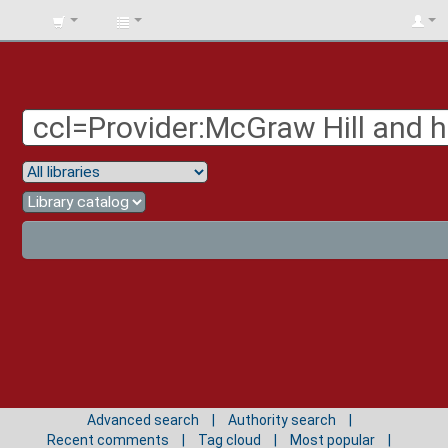
BIBLIOTECA
UNIV.
SURCOLOMBIANA
Advanced search
Authority search
Recent comments
Tag cloud
Most popular