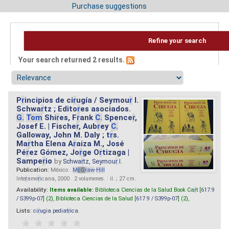
Purchase suggestions
Refine your search
Your search returned 2 results.
P
r
incipios de ci
r
ugía / Seymou
r
I.
Schwa
r
tz ; Edito
r
es asociados.
G.
Tom
Shi
r
es, F
r
ank
C.
Spence
r
,
Josef E. | Fische
r
, Aub
r
ey
C.
Galloway, John M. Daly ; t
r
s.
Ma
r
tha Elena A
r
aiza M., José
Pé
r
ez Gómez, Jo
r
ge O
r
tizaga |
Sampe
r
io
by
Schwa
r
tz, Seymou
r
I.
Publication:
México :
M
cG
r
aw
-
Hill
Inte
r
ame
r
icana, 2000 . 2 volumenes. : il. ; 27 cm.
Availability:
Items available:
Biblioteca Ciencias de la Salud Book Ca
r
t [
617.9
/ S399p-07
] (2),
Biblioteca Ciencias de la Salud [
617.9 / S399p-07
] (2),
Lists:
ci
r
ugia pediat
r
ica
.