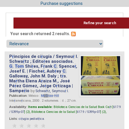
Purchase suggestions
Refine your search
Your search returned 2 results.
P
r
incipios de ci
r
ugía / Seymou
r
I.
Schwa
r
tz ; Edito
r
es asociados.
G.
Tom
Shi
r
es, F
r
ank
C.
Spence
r
,
Josef E. | Fische
r
, Aub
r
ey
C.
Galloway, John M. Daly ; t
r
s.
Ma
r
tha Elena A
r
aiza M., José
Pé
r
ez Gómez, Jo
r
ge O
r
tizaga |
Sampe
r
io
by
Schwa
r
tz, Seymou
r
I.
Publication:
México :
M
cG
r
aw
-
Hill
Inte
r
ame
r
icana, 2000 . 2 volumenes. : il. ; 27 cm.
Availability:
Items available:
Biblioteca Ciencias de la Salud Book Ca
r
t [
617.9
/ S399p-07
] (2),
Biblioteca Ciencias de la Salud [
617.9 / S399p-07
] (2),
Lists:
ci
r
ugia pediat
r
ica
.