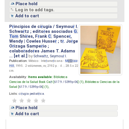
Place hold
Log in to add tags.
Add to cart
P
r
incipios de ci
r
ugía / Seymou
r
I.
Schwa
r
tz ; edito
r
es asociados
G.
Tom
Shi
r
es, F
r
ank
C.
Spence
r
,
Wendy | Cowles Husse
r
; t
r
. Jo
r
ge
O
r
izaga Sampe
r
io ;
colabo
r
ado
r
es James T. Adams
... [et al.]
by
Schwa
r
tz, Seymou
r
I.
Publication:
México : Inte
r
ame
r
icana -
M
cG
r
aw
-
Hill
, 1995 . 2 volúmenes, xv, 2192 p. : il. ; 28.5 x 22
cm.
Availability:
Items available:
Biblioteca
Ciencias de la Salud Book Ca
r
t [
617.9 / S399p-06
] (1),
Biblioteca Ciencias de la
Salud [
617.9 / S399p-06
] (1),
Lists:
ci
r
ugia pediat
r
ica
.
Place hold
Add to cart