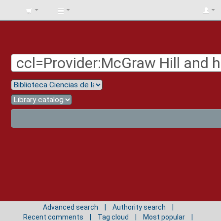
BIBLIOTECA
UNIV.
SURCOLOMBIANA
Advanced search
Authority search
Recent comments
Tag cloud
Most popular