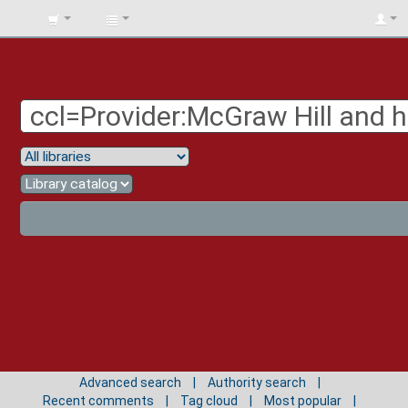
BIBLIOTECA
UNIV.
SURCOLOMBIANA
Advanced search
Authority search
Recent comments
Tag cloud
Most popular