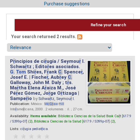
Purchase suggestions
Refine your search
Your search returned 2 results.
P
r
incipios de ci
r
ugía / Seymou
r
I.
Schwa
r
tz ; Edito
r
es asociados.
G.
Tom
Shi
r
es, F
r
ank
C.
Spence
r
,
Josef E. | Fische
r
, Aub
r
ey
C.
Galloway, John M. Daly ; t
r
s.
Ma
r
tha Elena A
r
aiza M., José
Pé
r
ez Gómez, Jo
r
ge O
r
tizaga |
Sampe
r
io
by
Schwa
r
tz, Seymou
r
I.
Publication:
México :
M
cG
r
aw
-
Hill
Inte
r
ame
r
icana, 2000 . 2 volumenes. : il. ; 27 cm.
Availability:
Items available:
Biblioteca Ciencias de la Salud Book Ca
r
t [
617.9
/ S399p-07
] (2),
Biblioteca Ciencias de la Salud [
617.9 / S399p-07
] (2),
Lists:
ci
r
ugia pediat
r
ica
.