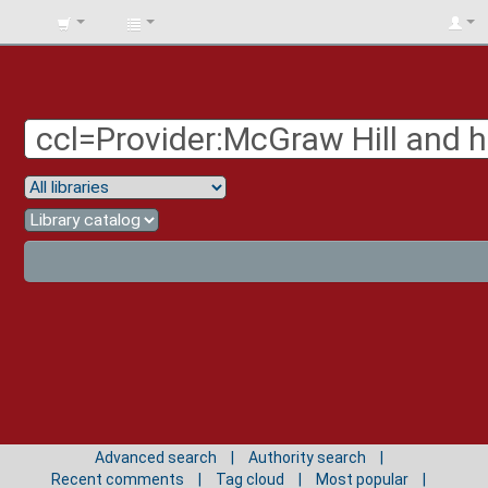
BIBLIOTECA
UNIV.
SURCOLOMBIANA
Advanced search
Authority search
Recent comments
Tag cloud
Most popular