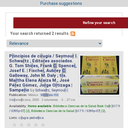
Purchase suggestions
Refine your search
Your search returned 2 results.
P
r
incipios de ci
r
ugía / Seymou
r
I.
Schwa
r
tz ; Edito
r
es asociados.
G. Tom Shi
r
es, F
r
ank
C.
Spence
r
,
Josef E. | Fische
r
, Aub
r
ey
C.
Galloway, John M. Daly ; t
r
s.
Ma
r
tha Elena A
r
aiza M., José
Pé
r
ez Gómez, Jo
r
ge O
r
tizaga |
Sampe
r
io
by
Schwa
r
tz, Seymou
r
I.
Publication:
México :
M
cG
r
aw
-
Hill
Inte
r
ame
r
icana, 2000 . 2 volumenes. : il. ; 27 cm.
Availability:
Items available:
Biblioteca Ciencias de la Salud Book Ca
r
t [
617.9
/ S399p-07
] (2),
Biblioteca Ciencias de la Salud [
617.9 / S399p-07
] (2),
Lists:
ci
r
ugia pediat
r
ica
.