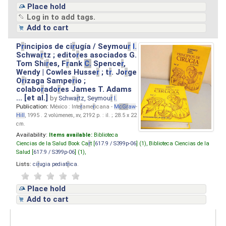
Place hold
Log in to add tags.
Add to cart
P
r
incipios de ci
r
ugía / Seymou
r
I.
Schwa
r
tz ; edito
r
es asociados G.
Tom Shi
r
es, F
r
ank
C.
Spence
r
,
Wendy | Cowles Husse
r
; t
r
. Jo
r
ge
O
r
izaga Sampe
r
io ;
colabo
r
ado
r
es James T. Adams
... [et al.]
by
Schwa
r
tz, Seymou
r
I.
Publication:
México : Inte
r
ame
r
icana -
M
cG
r
aw
-
Hill
, 1995 . 2 volúmenes, xv, 2192 p. : il. ; 28.5 x 22
cm.
Availability:
Items available:
Biblioteca
Ciencias de la Salud Book Ca
r
t [
617.9 / S399p-06
] (1),
Biblioteca Ciencias de la
Salud [
617.9 / S399p-06
] (1),
Lists:
ci
r
ugia pediat
r
ica
.
Place hold
Add to cart