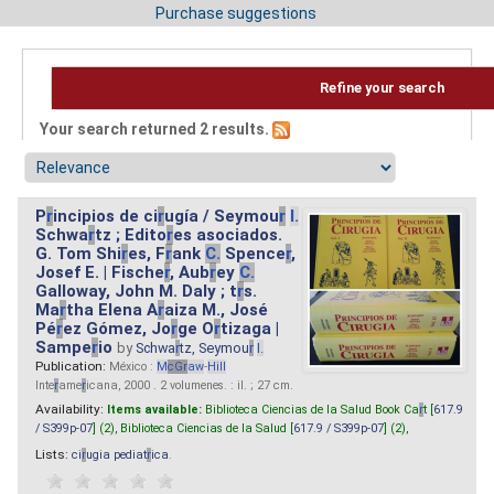
Purchase suggestions
Refine your search
Your search returned 2 results.
P
r
incipios de ci
r
ugía / Seymou
r
I.
Schwa
r
tz ; Edito
r
es asociados.
G. Tom Shi
r
es, F
r
ank
C.
Spence
r
,
Josef E. | Fische
r
, Aub
r
ey
C.
Galloway, John M. Daly ; t
r
s.
Ma
r
tha Elena A
r
aiza M., José
Pé
r
ez Gómez, Jo
r
ge O
r
tizaga |
Sampe
r
io
by
Schwa
r
tz, Seymou
r
I.
Publication:
México :
M
cG
r
aw
-
Hill
Inte
r
ame
r
icana, 2000 . 2 volumenes. : il. ; 27 cm.
Availability:
Items available:
Biblioteca Ciencias de la Salud Book Ca
r
t [
617.9
/ S399p-07
] (2),
Biblioteca Ciencias de la Salud [
617.9 / S399p-07
] (2),
Lists:
ci
r
ugia pediat
r
ica
.