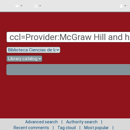
BIBLIOTECA
UNIV.
SURCOLOMBIANA
Advanced search
Authority search
Recent comments
Tag cloud
Most popular