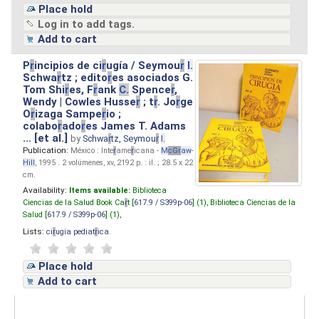
Place hold
Log in to add tags.
Add to cart
P
r
incipios de ci
r
ugía / Seymou
r
I.
Schwa
r
tz ; edito
r
es asociados G.
Tom Shi
r
es, F
r
ank
C.
Spence
r
,
Wendy | Cowles Husse
r
; t
r
. Jo
r
ge
O
r
izaga Sampe
r
io ;
colabo
r
ado
r
es James T. Adams
... [et al.]
by
Schwa
r
tz, Seymou
r
I.
Publication:
México : Inte
r
ame
r
icana -
M
cG
r
aw
-
Hill
, 1995 . 2 volúmenes, xv, 2192 p. : il. ; 28.5 x 22
cm.
Availability:
Items available:
Biblioteca
Ciencias de la Salud Book Ca
r
t [
617.9 / S399p-06
] (1),
Biblioteca Ciencias de la
Salud [
617.9 / S399p-06
] (1),
Lists:
ci
r
ugia pediat
r
ica
.
Place hold
Add to cart