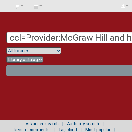
BIBLIOTECA
UNIV.
SURCOLOMBIANA
Advanced search
Authority search
Recent comments
Tag cloud
Most popular