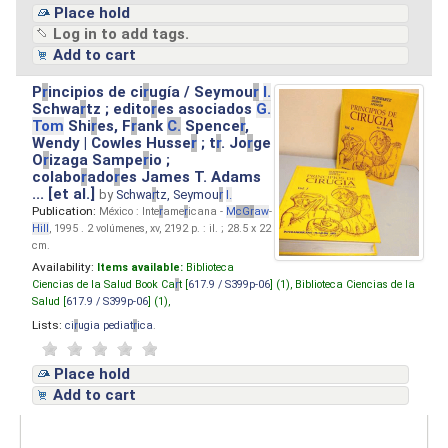
Place hold
Log in to add tags.
Add to cart
P
r
incipios de ci
r
ugía / Seymou
r
I.
Schwa
r
tz ; edito
r
es asociados
G.
Tom
Shi
r
es, F
r
ank
C.
Spence
r
,
Wendy | Cowles Husse
r
; t
r
. Jo
r
ge
O
r
izaga Sampe
r
io ;
colabo
r
ado
r
es James T. Adams
... [et al.]
by
Schwa
r
tz, Seymou
r
I.
Publication:
México : Inte
r
ame
r
icana -
M
cG
r
aw
-
Hill
, 1995 . 2 volúmenes, xv, 2192 p. : il. ; 28.5 x 22
cm.
Availability:
Items available:
Biblioteca
Ciencias de la Salud Book Ca
r
t [
617.9 / S399p-06
] (1),
Biblioteca Ciencias de la
Salud [
617.9 / S399p-06
] (1),
Lists:
ci
r
ugia pediat
r
ica
.
Place hold
Add to cart