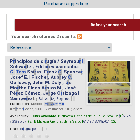
Purchase suggestions
Refine your search
Your search returned 2 results.
P
r
incipios de ci
r
ugía / Seymou
r
I.
Schwa
r
tz ; Edito
r
es asociados.
G.
Tom
Shi
r
es, F
r
ank
C.
Spence
r
,
Josef E. | Fische
r
, Aub
r
ey
C.
Galloway, John M. Daly ; t
r
s.
Ma
r
tha Elena A
r
aiza M., José
Pé
r
ez Gómez, Jo
r
ge O
r
tizaga |
Sampe
r
io
by
Schwa
r
tz, Seymou
r
I.
Publication:
México :
M
cG
r
aw
-
Hill
Inte
r
ame
r
icana, 2000 . 2 volumenes. : il. ; 27 cm.
Availability:
Items available:
Biblioteca Ciencias de la Salud Book Ca
r
t [
617.9
/ S399p-07
] (2),
Biblioteca Ciencias de la Salud [
617.9 / S399p-07
] (2),
Lists:
ci
r
ugia pediat
r
ica
.