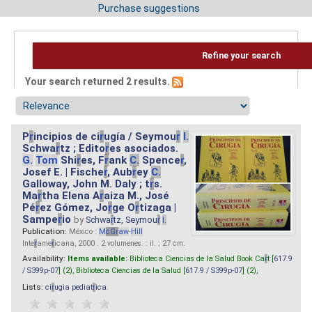
Purchase suggestions
Refine your search
Your search returned 2 results.
P
r
incipios de ci
r
ugía / Seymou
r
I.
Schwa
r
tz ; Edito
r
es asociados.
G.
Tom
Shi
r
es, F
r
ank
C.
Spence
r
,
Josef E. | Fische
r
, Aub
r
ey
C.
Galloway, John M. Daly ; t
r
s.
Ma
r
tha Elena A
r
aiza M., José
Pé
r
ez Gómez, Jo
r
ge O
r
tizaga |
Sampe
r
io
by
Schwa
r
tz, Seymou
r
I.
Publication:
México :
M
cG
r
aw
-
Hill
Inte
r
ame
r
icana, 2000 . 2 volumenes. : il. ; 27 cm.
Availability:
Items available:
Biblioteca Ciencias de la Salud Book Ca
r
t [
617.9
/ S399p-07
] (2),
Biblioteca Ciencias de la Salud [
617.9 / S399p-07
] (2),
Lists:
ci
r
ugia pediat
r
ica
.