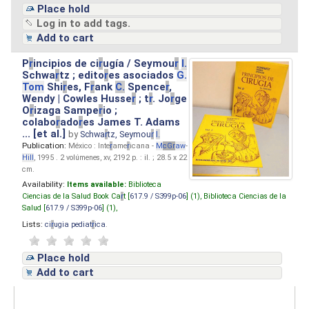
Place hold
Log in to add tags.
Add to cart
P
r
incipios de ci
r
ugía / Seymou
r
I.
Schwa
r
tz ; edito
r
es asociados
G.
Tom
Shi
r
es, F
r
ank
C.
Spence
r
,
Wendy | Cowles Husse
r
; t
r
. Jo
r
ge
O
r
izaga Sampe
r
io ;
colabo
r
ado
r
es James T. Adams
... [et al.]
by
Schwa
r
tz, Seymou
r
I.
Publication:
México : Inte
r
ame
r
icana -
M
cG
r
aw
-
Hill
, 1995 . 2 volúmenes, xv, 2192 p. : il. ; 28.5 x 22
cm.
Availability:
Items available:
Biblioteca
Ciencias de la Salud Book Ca
r
t [
617.9 / S399p-06
] (1),
Biblioteca Ciencias de la
Salud [
617.9 / S399p-06
] (1),
Lists:
ci
r
ugia pediat
r
ica
.
Place hold
Add to cart