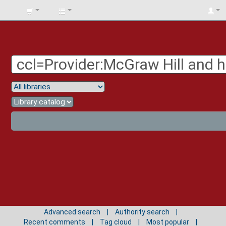
BIBLIOTECA
UNIV.
SURCOLOMBIANA
Advanced search
Authority search
Recent comments
Tag cloud
Most popular