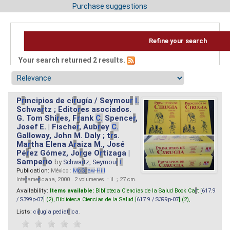
Purchase suggestions
Refine your search
Your search returned 2 results.
P
r
incipios de ci
r
ugía / Seymou
r
I.
Schwa
r
tz ; Edito
r
es asociados.
G. Tom Shi
r
es, F
r
ank
C.
Spence
r
,
Josef E. | Fische
r
, Aub
r
ey
C.
Galloway, John M. Daly ; t
r
s.
Ma
r
tha Elena A
r
aiza M., José
Pé
r
ez Gómez, Jo
r
ge O
r
tizaga |
Sampe
r
io
by
Schwa
r
tz, Seymou
r
I.
Publication:
México :
M
cG
r
aw
-
Hill
Inte
r
ame
r
icana, 2000 . 2 volumenes. : il. ; 27 cm.
Availability:
Items available:
Biblioteca Ciencias de la Salud Book Ca
r
t [
617.9
/ S399p-07
] (2),
Biblioteca Ciencias de la Salud [
617.9 / S399p-07
] (2),
Lists:
ci
r
ugia pediat
r
ica
.