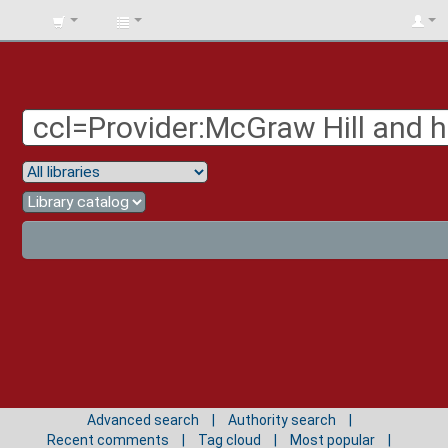
BIBLIOTECA
UNIV.
SURCOLOMBIANA
Advanced search
Authority search
Recent comments
Tag cloud
Most popular