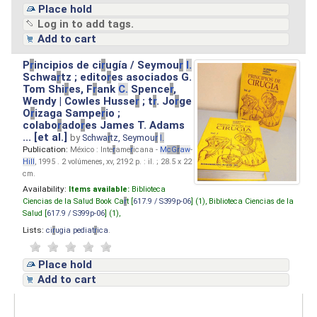
Place hold
Log in to add tags.
Add to cart
P
r
incipios de ci
r
ugía / Seymou
r
I.
Schwa
r
tz ; edito
r
es asociados G.
Tom Shi
r
es, F
r
ank
C.
Spence
r
,
Wendy | Cowles Husse
r
; t
r
. Jo
r
ge
O
r
izaga Sampe
r
io ;
colabo
r
ado
r
es James T. Adams
... [et al.]
by
Schwa
r
tz, Seymou
r
I.
Publication:
México : Inte
r
ame
r
icana -
M
cG
r
aw
-
Hill
, 1995 . 2 volúmenes, xv, 2192 p. : il. ; 28.5 x 22
cm.
Availability:
Items available:
Biblioteca
Ciencias de la Salud Book Ca
r
t [
617.9 / S399p-06
] (1),
Biblioteca Ciencias de la
Salud [
617.9 / S399p-06
] (1),
Lists:
ci
r
ugia pediat
r
ica
.
Place hold
Add to cart