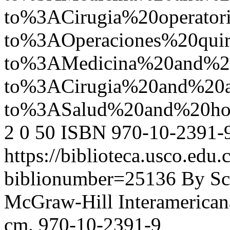
to%3ACirugia%20operato
to%3AOperaciones%20qui
to%3AMedicina%20and%2
to%3ACirugia%20and%20
to%3ASalud%20and%20ho
2
0
50
ISBN 970-10-2391-
https://biblioteca.usco.edu.
biblionumber=25136
By Sc
McGraw-Hill Interamericana,
cm. 970-10-2391-9