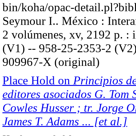
bin/koha/opac-detail.pl?b
Seymour I.. México : Inter
2 volúmenes, xv, 2192 p. : 
(V1) -- 958-25-2353-2 (V2)
909967-X (original)
Place Hold on
Principios de
editores asociados G. Tom S
Cowles Husser ; tr. Jorge 
James T. Adams ... [et al.]